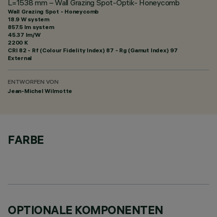
L=1538 mm – Wall Grazing Spot-Optik- Honeycomb
Wall Grazing Spot - Honeycomb
18.9 W system
857.5 lm system
45.37 lm/W
2200 K
CRI
82
- Rf (Colour Fidelity Index) 87 - Rg (Gamut Index) 97
External
ENTWORFEN VON
Jean-Michel Wilmotte
FARBE
OPTIONALE KOMPONENTEN