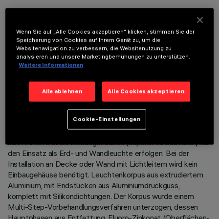
Wenn Sie auf „Alle Cookies akzeptieren“ klicken, stimmen Sie der
Speicherung von Cookies auf Ihrem Gerät zu, um die
Websitenavigation zu verbessern, die Websitenutzung zu
analysieren und unsere Marketingbemühungen zu unterstützen.
TECHNISCHE DATEN
Weitere Informationen
LETZTES UPDATE: 05.08.2026
Alle ablehnen
Alle Cookies akzeptieren
BESCHREIBUNG
Cookie-Einstellungen
Bandleuchte mit direktem Licht zur Verwendung von
einfarbigen LED-Lichtquellen. Die Installation des Produkts
kann mithilfe eines Einbaugehäuses (separat zu bestellen) für
den Einsatz als Erd- und Wandleuchte erfolgen. Bei der
Installation an Decke oder Wand mit Lichtleitern wird kein
Einbaugehäuse benötigt. Leuchtenkorpus aus extrudiertem
Aluminium, mit Endstücken aus Aluminiumdruckguss,
komplett mit Silikondichtungen. Der Korpus wurde einem
Multi-Step-Vorbehandlungsverfahren unterzogen, dessen
Hauptphasen aus Entfettung, Fluoro-Zinkonat (Oberflächen-