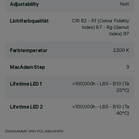
fest
Adjustability
CRI
82
- Rf (Colour Fidelity
Lichtfarbqualität
Index) 87 - Rg (Gamut
Index) 97
2200 K
Farbtemperatur
3
MacAdam Step
>100,000h - L85 - B10 (Ta
Lifetime LED 1
25°C)
>100,000h - L85 - B10 (Ta
Lifetime LED 2
40°C)
DIAGRAMME UND POLARKURVEN