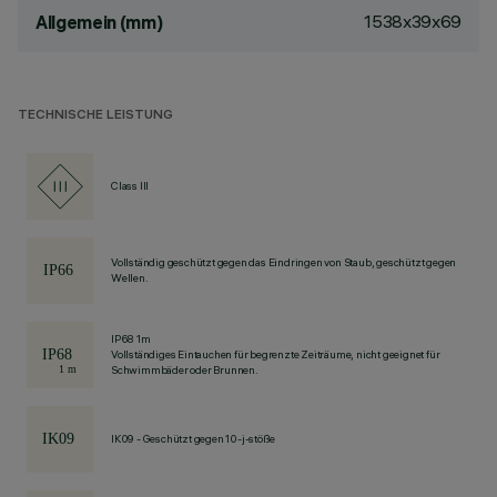
1538x39x69
Allgemein (mm)
TECHNISCHE LEISTUNG
Class III
Vollständig geschützt gegen das Eindringen von Staub, geschützt gegen
Wellen.
IP68 1m
Vollständiges Eintauchen für begrenzte Zeiträume, nicht geeignet für
Schwimmbäder oder Brunnen.
IK09 - Geschützt gegen 10-j-stöße