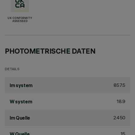
UK CONFORMITY
ASSESSED
PHOTOMETRISCHE DATEN
DETAILS
857.5
lm system
18.9
W system
2450
lm Quelle
15
W Quelle