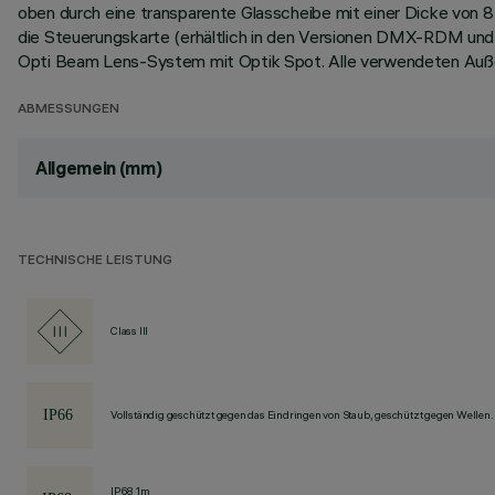
oben durch eine transparente Glasscheibe mit einer Dicke von 
die Steuerungskarte (erhältlich in den Versionen DMX-RDM und 
Opti Beam Lens-System mit Optik Spot. Alle verwendeten Auße
ABMESSUNGEN
Allgemein (mm)
TECHNISCHE LEISTUNG
Class III
Vollständig geschützt gegen das Eindringen von Staub, geschützt gegen Wellen.
IP68 1m