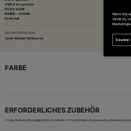
498.8 lm system
60.83 lm/W
RGBW - 4000K
Wenn Sie au
External
Gerät zu, u
Marketingb
ENTWORFEN VON
Jean-Michel Wilmotte
Cookie-
FARBE
ERFORDERLICHES ZUBEHÖR
Um das Produkt ordnungsgemäß zu installieren und zu betreiben, muss eines der erforderlichen Zub