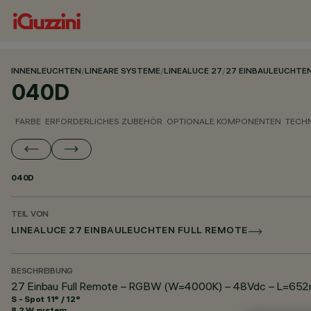
INNENLEUCHTEN
/
LINEARE SYSTEME
/
LINEALUCE 27
/
27 EINBAULEUCHTE
040D
FARBE
ERFORDERLICHES ZUBEHÖR
OPTIONALE KOMPONENTEN
TECH
040D
TEIL VON
LINEALUCE 27 EINBAULEUCHTEN FULL REMOTE
BESCHREIBUNG
27 Einbau Full Remote – RGBW (W=4000K) – 48Vdc – L=652
S - Spot 11° / 12°
8.2 W system