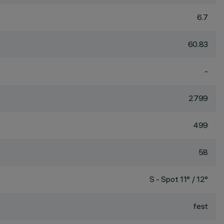
6.7
60.83
-
2799
499
58
S - Spot 11° / 12°
fest