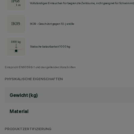
Vollständiges Eintauchen für begrenzte Zeiträume, nicht geeignet für Schwimm
IK09 - Geschützt gegen 10-j-stöße
Statische belastbarkeit 1000 kg
Entspricht EN60598-1 und den geltenden Vorschriften.
PHYSIKALISCHE EIGENSCHAFTEN
Gewicht (kg)
Material
PRODUKTZERTIFIZIERUNG