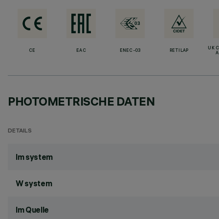
UK 
CE
EAC
ENEC-03
RETILAP
A
PHOTOMETRISCHE DATEN
DETAILS
lm system
W system
lm Quelle