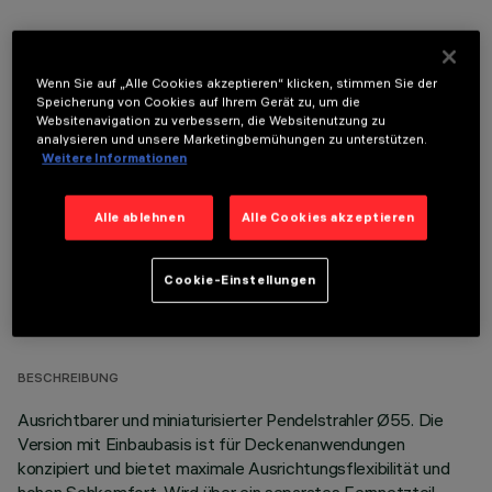
Wenn Sie auf „Alle Cookies akzeptieren“ klicken, stimmen Sie der
Speicherung von Cookies auf Ihrem Gerät zu, um die
Websitenavigation zu verbessern, die Websitenutzung zu
OPTIONALE KOMPONENTEN
analysieren und unsere Marketingbemühungen zu unterstützen.
Weitere Informationen
Alle ablehnen
Alle Cookies akzeptieren
Cookie-Einstellungen
TECHNISCHE DATEN
LETZTES UPDATE: 07.08.2026
BESCHREIBUNG
Ausrichtbarer und miniaturisierter Pendelstrahler Ø55. Die
Version mit Einbaubasis ist für Deckenanwendungen
konzipiert und bietet maximale Ausrichtungsflexibilität und