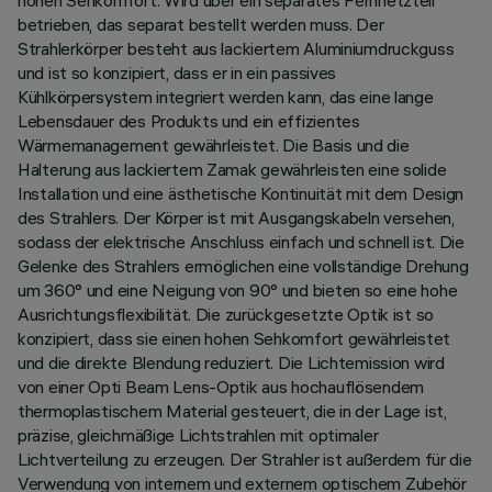
hohen Sehkomfort. Wird über ein separates Fernnetzteil
betrieben, das separat bestellt werden muss. Der
Strahlerkörper besteht aus lackiertem Aluminiumdruckguss
und ist so konzipiert, dass er in ein passives
Kühlkörpersystem integriert werden kann, das eine lange
Lebensdauer des Produkts und ein effizientes
Wärmemanagement gewährleistet. Die Basis und die
Halterung aus lackiertem Zamak gewährleisten eine solide
Installation und eine ästhetische Kontinuität mit dem Design
des Strahlers. Der Körper ist mit Ausgangskabeln versehen,
sodass der elektrische Anschluss einfach und schnell ist. Die
Gelenke des Strahlers ermöglichen eine vollständige Drehung
um 360° und eine Neigung von 90° und bieten so eine hohe
Ausrichtungsflexibilität. Die zurückgesetzte Optik ist so
konzipiert, dass sie einen hohen Sehkomfort gewährleistet
und die direkte Blendung reduziert. Die Lichtemission wird
von einer Opti Beam Lens-Optik aus hochauflösendem
thermoplastischem Material gesteuert, die in der Lage ist,
präzise, gleichmäßige Lichtstrahlen mit optimaler
Lichtverteilung zu erzeugen. Der Strahler ist außerdem für die
Verwendung von internem und externem optischem Zubehör