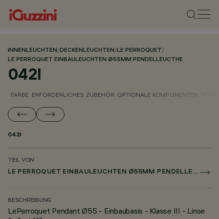
INNENLEUCHTEN
/
DECKENLEUCHTEN
/
LE PERROQUET
/
LE PERROQUET EINBAULEUCHTEN Ø55MM PENDELLEUCTHE
042I
FARBE
ERFORDERLICHES ZUBEHÖR
OPTIONALE KOMPONENTEN
TECH
042I
TEIL VON
LE PERROQUET EINBAULEUCHTEN Ø55MM PENDELLEUCTHE
BESCHREIBUNG
LePerroquet Pendant Ø55 - Einbaubasis - Klasse III - Linse