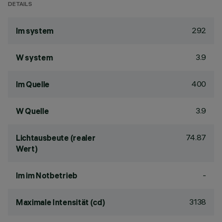
DETAILS
292
lm system
3.9
W system
400
lm Quelle
3.9
W Quelle
74.87
Lichtausbeute (realer
Wert)
-
lm im Notbetrieb
3138
Maximale Intensität (cd)