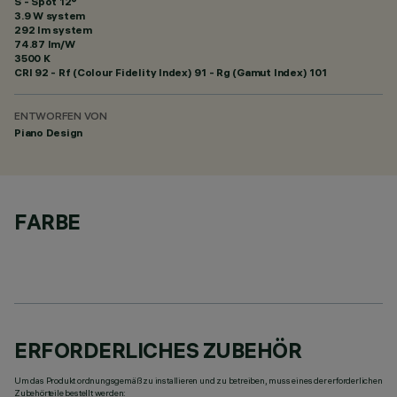
S - Spot 12°
3.9 W system
292 lm system
74.87 lm/W
3500 K
CRI
92
- Rf (Colour Fidelity Index) 91 - Rg (Gamut Index) 101
ENTWORFEN VON
Piano Design
FARBE
ERFORDERLICHES ZUBEHÖR
Um das Produkt ordnungsgemäß zu installieren und zu betreiben, muss eines der erforderlichen
Zubehörteile bestellt werden: