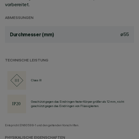
vorbereitet.
ABMESSUNGEN
ø55
Durchmesser (mm)
TECHNISCHE LEISTUNG
Class III
Geschützt gegen das Eindringen fester Körper größer als 12 mm, nicht
geschützt gegen das Eindringen von Flüssigkeiten.
Entspricht EN60598-1 und den geltenden Vorschriften.
PHYSIKALISCHE EIGENSCHAFTEN