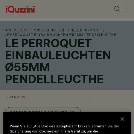
INNENLEUCHTEN
/
DECKENLEUCHTEN
/
LE PERROQUET
/
LE PERROQUET EINBAULEUCHTEN Ø55MM PENDELLEUCTHE
LE PERROQUET
EINBAULEUCHTEN
Ø55MM
PENDELLEUCTHE
OVERVIEW
PRODUKTCODES ANZEIGEN
Wenn Sie auf „Alle Cookies akzeptieren“ klicken, stimmen Sie der
Overview
Speicherung von Cookies auf Ihrem Gerät zu, um die