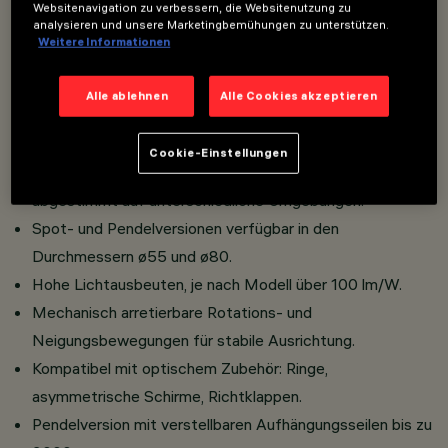
Websitenavigation zu verbessern, die Websitenutzung zu
analysieren und unsere Marketingbemühungen zu unterstützen.
Weitere Informationen
Korpus aus Aluminium-Druckguss und hochfestem
thermoplastischem Material.
Alle ablehnen
Alle Cookies akzeptieren
Hoher Sehkomfort mit Opti Beam-Optiken für eine
präzise Lichtbündelung.
Cookie-Einstellungen
Erhältlich in lebendigen oder neutralen Oberflächen,
abgestimmt auf unterschiedliche Umgebungen.
Spot- und Pendelversionen verfügbar in den
Durchmessern ø55 und ø80.
Hohe Lichtausbeuten, je nach Modell über 100 lm/W.
Mechanisch arretierbare Rotations- und
Neigungsbewegungen für stabile Ausrichtung.
Kompatibel mit optischem Zubehör: Ringe,
asymmetrische Schirme, Richtklappen.
Pendelversion mit verstellbaren Aufhängungsseilen bis zu