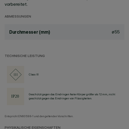
vorbereitet.
ABMESSUNGEN
ø55
Durchmesser (mm)
TECHNISCHE LEISTUNG
Class III
Geschützt gegen das Eindringen fester Körper größer als 12 mm, nicht
geschützt gegen das Eindringen von Flüssigkeiten.
Entspricht EN60598-1 und den geltenden Vorschriften.
PHYSIKALISCHE EIGENSCHAFTEN