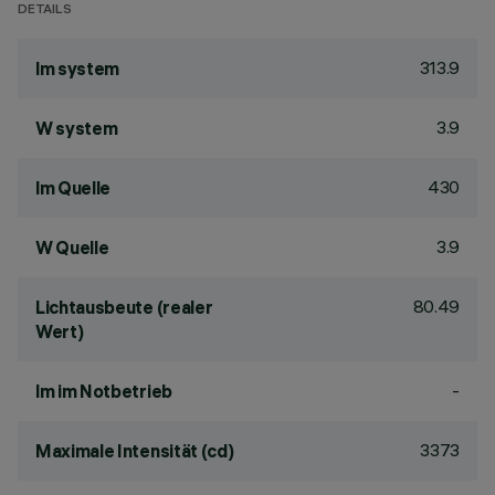
DETAILS
313.9
lm system
3.9
W system
430
lm Quelle
3.9
W Quelle
80.49
Lichtausbeute (realer
Wert)
-
lm im Notbetrieb
3373
Maximale Intensität (cd)