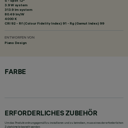
S - Spot 12°
3.9 W system
313.9 lm system
80.49 lm/W
4000 K
CRI
92
- Rf (Colour Fidelity Index) 91 - Rg (Gamut Index) 99
ENTWORFEN VON
Piano Design
FARBE
ERFORDERLICHES ZUBEHÖR
Um das Produkt ordnungsgemäß zu installieren und zu betreiben, muss eines der erforderlichen
Zubehörteile bestellt werden: