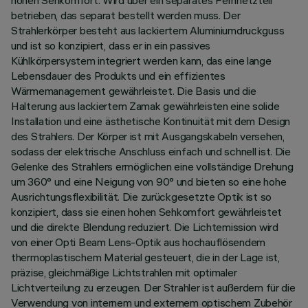
hohen Sehkomfort. Wird über ein separates Fernnetzteil
betrieben, das separat bestellt werden muss. Der
Strahlerkörper besteht aus lackiertem Aluminiumdruckguss
und ist so konzipiert, dass er in ein passives
Kühlkörpersystem integriert werden kann, das eine lange
Lebensdauer des Produkts und ein effizientes
Wärmemanagement gewährleistet. Die Basis und die
Halterung aus lackiertem Zamak gewährleisten eine solide
Installation und eine ästhetische Kontinuität mit dem Design
des Strahlers. Der Körper ist mit Ausgangskabeln versehen,
sodass der elektrische Anschluss einfach und schnell ist. Die
Gelenke des Strahlers ermöglichen eine vollständige Drehung
um 360° und eine Neigung von 90° und bieten so eine hohe
Ausrichtungsflexibilität. Die zurückgesetzte Optik ist so
konzipiert, dass sie einen hohen Sehkomfort gewährleistet
und die direkte Blendung reduziert. Die Lichtemission wird
von einer Opti Beam Lens-Optik aus hochauflösendem
thermoplastischem Material gesteuert, die in der Lage ist,
präzise, gleichmäßige Lichtstrahlen mit optimaler
Lichtverteilung zu erzeugen. Der Strahler ist außerdem für die
Verwendung von internem und externem optischem Zubehör