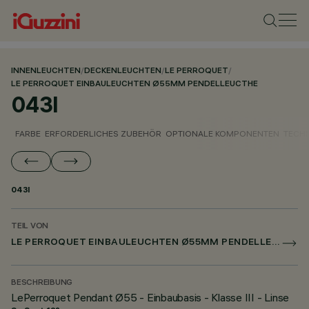
INNENLEUCHTEN
/
DECKENLEUCHTEN
/
LE PERROQUET
/
LE PERROQUET EINBAULEUCHTEN Ø55MM PENDELLEUCTHE
043I
FARBE
ERFORDERLICHES ZUBEHÖR
OPTIONALE KOMPONENTEN
TECH
043I
TEIL VON
LE PERROQUET EINBAULEUCHTEN Ø55MM PENDELLEUCTHE
BESCHREIBUNG
LePerroquet Pendant Ø55 - Einbaubasis - Klasse III - Linse