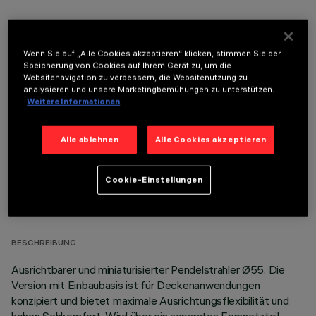
Wenn Sie auf „Alle Cookies akzeptieren“ klicken, stimmen Sie der
Speicherung von Cookies auf Ihrem Gerät zu, um die
Websitenavigation zu verbessern, die Websitenutzung zu
OPTIONALE KOMPONENTEN
analysieren und unsere Marketingbemühungen zu unterstützen.
Weitere Informationen
Alle ablehnen
Alle Cookies akzeptieren
Cookie-Einstellungen
TECHNISCHE DATEN
LETZTES UPDATE: 07.08.2026
BESCHREIBUNG
Ausrichtbarer und miniaturisierter Pendelstrahler Ø55. Die
Version mit Einbaubasis ist für Deckenanwendungen
konzipiert und bietet maximale Ausrichtungsflexibilität und