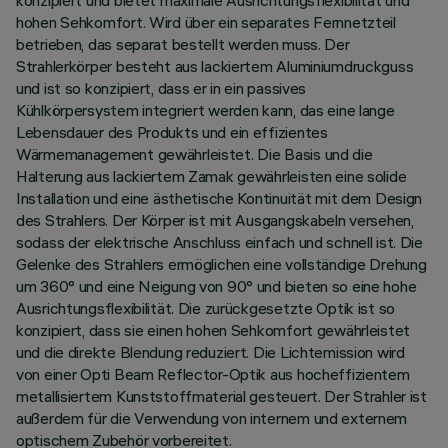
konzipiert und bietet maximale Ausrichtungsflexibilität und
hohen Sehkomfort. Wird über ein separates Fernnetzteil
betrieben, das separat bestellt werden muss. Der
Strahlerkörper besteht aus lackiertem Aluminiumdruckguss
und ist so konzipiert, dass er in ein passives
Kühlkörpersystem integriert werden kann, das eine lange
Lebensdauer des Produkts und ein effizientes
Wärmemanagement gewährleistet. Die Basis und die
Halterung aus lackiertem Zamak gewährleisten eine solide
Installation und eine ästhetische Kontinuität mit dem Design
des Strahlers. Der Körper ist mit Ausgangskabeln versehen,
sodass der elektrische Anschluss einfach und schnell ist. Die
Gelenke des Strahlers ermöglichen eine vollständige Drehung
um 360° und eine Neigung von 90° und bieten so eine hohe
Ausrichtungsflexibilität. Die zurückgesetzte Optik ist so
konzipiert, dass sie einen hohen Sehkomfort gewährleistet
und die direkte Blendung reduziert. Die Lichtemission wird
von einer Opti Beam Reflector-Optik aus hocheffizientem
metallisiertem Kunststoffmaterial gesteuert. Der Strahler ist
außerdem für die Verwendung von internem und externem
optischem Zubehör vorbereitet.