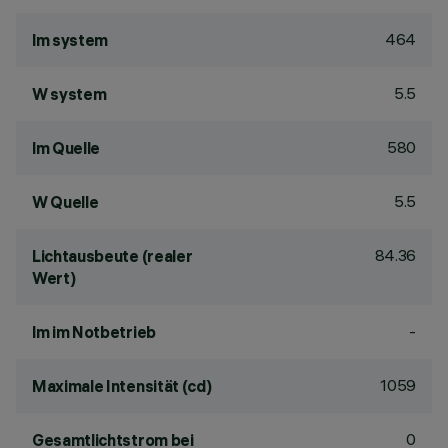
464
lm system
5.5
W system
580
lm Quelle
5.5
W Quelle
84.36
Lichtausbeute (realer
Wert)
-
lm im Notbetrieb
1059
Maximale Intensität (cd)
0
Gesamtlichtstrom bei