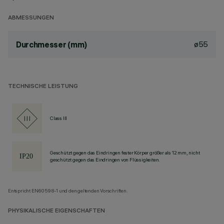
ABMESSUNGEN
ø55
Durchmesser (mm)
TECHNISCHE LEISTUNG
Class III
Geschützt gegen das Eindringen fester Körper größer als 12 mm, nicht
geschützt gegen das Eindringen von Flüssigkeiten.
Entspricht EN60598-1 und den geltenden Vorschriften.
PHYSIKALISCHE EIGENSCHAFTEN