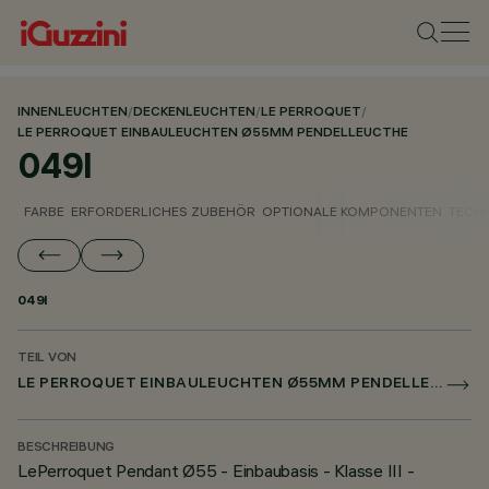
INNENLEUCHTEN
/
DECKENLEUCHTEN
/
LE PERROQUET
/
LE PERROQUET EINBAULEUCHTEN Ø55MM PENDELLEUCTHE
049I
FARBE
ERFORDERLICHES ZUBEHÖR
OPTIONALE KOMPONENTEN
TECH
049I
TEIL VON
LE PERROQUET EINBAULEUCHTEN Ø55MM PENDELLEUCTHE
BESCHREIBUNG
LePerroquet Pendant Ø55 - Einbaubasis - Klasse III -