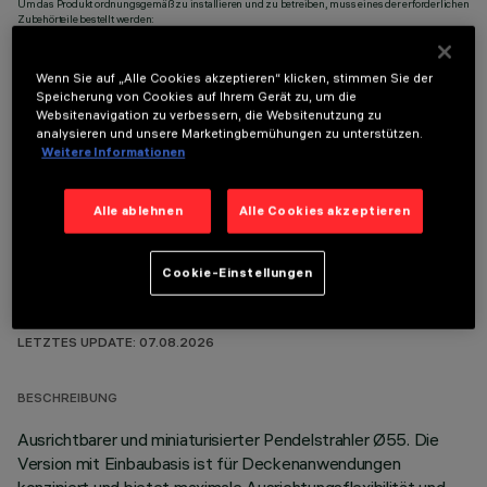
Um das Produkt ordnungsgemäß zu installieren und zu betreiben, muss eines der erforderlichen
Zubehörteile bestellt werden:
Wenn Sie auf „Alle Cookies akzeptieren“ klicken, stimmen Sie der
Speicherung von Cookies auf Ihrem Gerät zu, um die
Websitenavigation zu verbessern, die Websitenutzung zu
analysieren und unsere Marketingbemühungen zu unterstützen.
OPTIONALE KOMPONENTEN
Weitere Informationen
Alle ablehnen
Alle Cookies akzeptieren
Cookie-Einstellungen
TECHNISCHE DATEN
LETZTES UPDATE: 07.08.2026
BESCHREIBUNG
Ausrichtbarer und miniaturisierter Pendelstrahler Ø55. Die
Version mit Einbaubasis ist für Deckenanwendungen