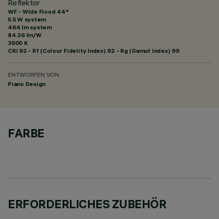
Reflektor
WF - Wide Flood 44°
5.5 W system
464 lm system
84.36 lm/W
3500 K
CRI
92
- Rf (Colour Fidelity Index) 92 - Rg (Gamut Index) 99
ENTWORFEN VON
Piano Design
FARBE
ERFORDERLICHES ZUBEHÖR