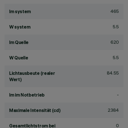
465
lm system
5.5
W system
620
lm Quelle
5.5
W Quelle
84.55
Lichtausbeute (realer
Wert)
-
lm im Notbetrieb
2384
Maximale Intensität (cd)
0
Gesamtlichtstrom bei