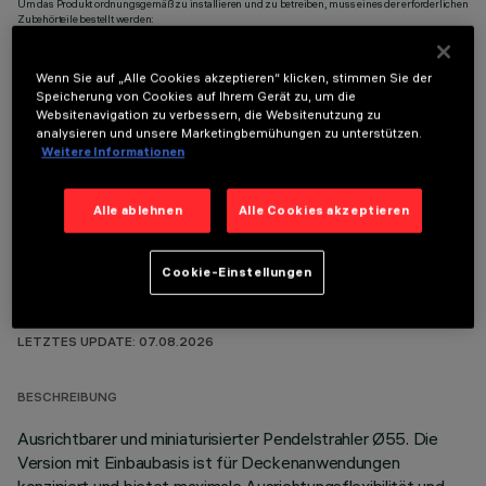
Um das Produkt ordnungsgemäß zu installieren und zu betreiben, muss eines der erforderlichen
Zubehörteile bestellt werden:
Wenn Sie auf „Alle Cookies akzeptieren“ klicken, stimmen Sie der
Speicherung von Cookies auf Ihrem Gerät zu, um die
Websitenavigation zu verbessern, die Websitenutzung zu
analysieren und unsere Marketingbemühungen zu unterstützen.
OPTIONALE KOMPONENTEN
Weitere Informationen
Alle ablehnen
Alle Cookies akzeptieren
Cookie-Einstellungen
TECHNISCHE DATEN
LETZTES UPDATE: 07.08.2026
BESCHREIBUNG
Ausrichtbarer und miniaturisierter Pendelstrahler Ø55. Die
Version mit Einbaubasis ist für Deckenanwendungen