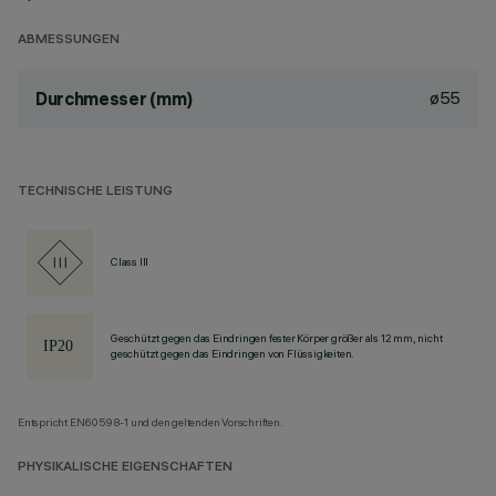
ABMESSUNGEN
ø55
Durchmesser (mm)
TECHNISCHE LEISTUNG
Class III
Geschützt gegen das Eindringen fester Körper größer als 12 mm, nicht
geschützt gegen das Eindringen von Flüssigkeiten.
Entspricht EN60598-1 und den geltenden Vorschriften.
PHYSIKALISCHE EIGENSCHAFTEN