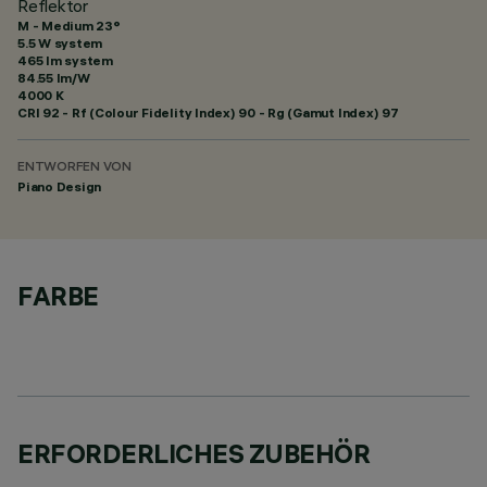
Reflektor
M - Medium 23°
5.5 W system
465 lm system
84.55 lm/W
4000 K
CRI
92
- Rf (Colour Fidelity Index) 90 - Rg (Gamut Index) 97
ENTWORFEN VON
Piano Design
FARBE
ERFORDERLICHES ZUBEHÖR