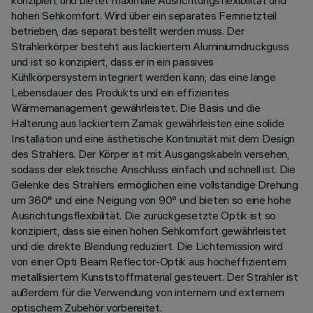
konzipiert und bietet maximale Ausrichtungsflexibilität und
hohen Sehkomfort. Wird über ein separates Fernnetzteil
betrieben, das separat bestellt werden muss. Der
Strahlerkörper besteht aus lackiertem Aluminiumdruckguss
und ist so konzipiert, dass er in ein passives
Kühlkörpersystem integriert werden kann, das eine lange
Lebensdauer des Produkts und ein effizientes
Wärmemanagement gewährleistet. Die Basis und die
Halterung aus lackiertem Zamak gewährleisten eine solide
Installation und eine ästhetische Kontinuität mit dem Design
des Strahlers. Der Körper ist mit Ausgangskabeln versehen,
sodass der elektrische Anschluss einfach und schnell ist. Die
Gelenke des Strahlers ermöglichen eine vollständige Drehung
um 360° und eine Neigung von 90° und bieten so eine hohe
Ausrichtungsflexibilität. Die zurückgesetzte Optik ist so
konzipiert, dass sie einen hohen Sehkomfort gewährleistet
und die direkte Blendung reduziert. Die Lichtemission wird
von einer Opti Beam Reflector-Optik aus hocheffizientem
metallisiertem Kunststoffmaterial gesteuert. Der Strahler ist
außerdem für die Verwendung von internem und externem
optischem Zubehör vorbereitet.