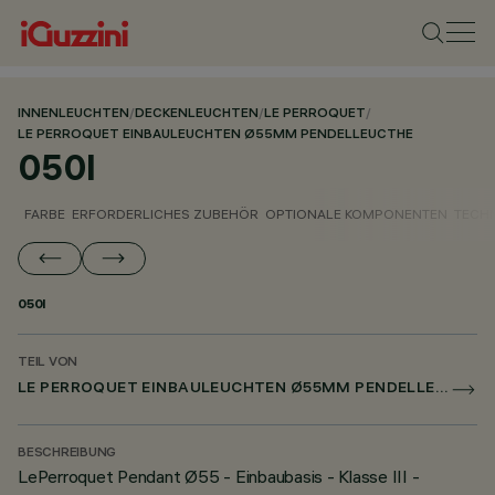
INNENLEUCHTEN
/
DECKENLEUCHTEN
/
LE PERROQUET
/
LE PERROQUET EINBAULEUCHTEN Ø55MM PENDELLEUCTHE
050I
FARBE
ERFORDERLICHES ZUBEHÖR
OPTIONALE KOMPONENTEN
TECH
050I
TEIL VON
LE PERROQUET EINBAULEUCHTEN Ø55MM PENDELLEUCTHE
BESCHREIBUNG
LePerroquet Pendant Ø55 - Einbaubasis - Klasse III -