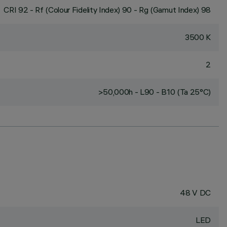
CRI
92
- Rf (Colour Fidelity Index) 90 - Rg (Gamut Index) 98
3500 K
2
>50,000h - L90 - B10 (Ta 25°C)
48 V DC
LED