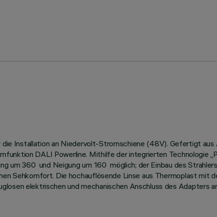
ür die Installation an Niedervolt-Stromschiene (48V). Gefertigt 
unktion DALI Powerline. Mithilfe der integrierten Technologie „Pow
ehung um 360 und Neigung um 160 möglich; der Einbau des Strahler
hohen Sehkomfort. Die hochauflösende Linse aus Thermoplast mit de
uglosen elektrischen und mechanischen Anschluss des Adapters an