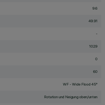
9.6
49.91
-
1029
0
60
WF - Wide Flood 45°
Rotation und Neigung oben/unten