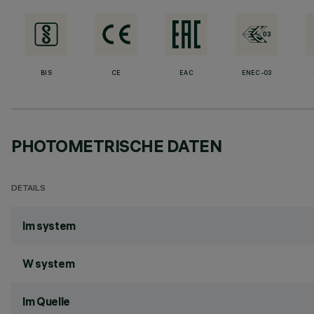
BIS
CE
EAC
ENEC-03
PHOTOMETRISCHE DATEN
DETAILS
lm system
W system
lm Quelle