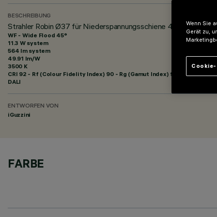
BESCHREIBUNG
Wenn Sie au
Strahler Robin Ø37 für Niederspannungsschiene 48V - DALI Po
Gerät zu, u
WF - Wide Flood 45°
Marketingb
11.3 W system
564 lm system
49.91 lm/W
3500 K
Cookie-
CRI
92
- Rf (Colour Fidelity Index) 90 - Rg (Gamut Index) 98
DALI
ENTWORFEN VON
iGuzzini
FARBE