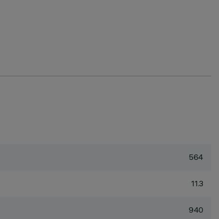
564
11.3
940