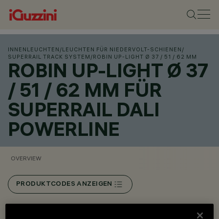
INNENLEUCHTEN
/
LEUCHTEN FÜR NIEDERVOLT-SCHIENEN
/
SUPERRAIL TRACK SYSTEM
/
ROBIN UP-LIGHT Ø 37 / 51 / 62 MM
ROBIN UP-LIGHT Ø 37
/ 51 / 62 MM FÜR
SUPERRAIL DALI
POWERLINE
OVERVIEW
PRODUKTCODES ANZEIGEN
Overview