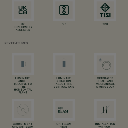
UK
BIS
TISI
CONFORMITY
ASSESSED
KEY FEATURES
LUMINAIRE
LUMINAIRE
GRADUATED
ANGLE
ROTATION
SCALE AND
RELATIVE TO
ABOUT THE
MECHANICAL
THE
VERTICAL AXIS
AIMING LOCK
HORIZONTAL
PLANE
ADJUSTMENT
OPTI BEAM
INSTALLATION
OF LIGHT BEAM
HIGH-
WITHOUT