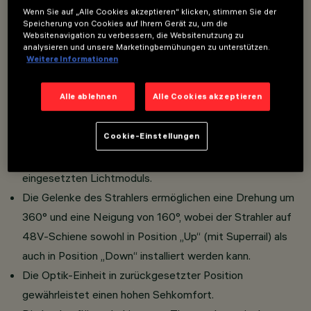
Wenn Sie auf „Alle Cookies akzeptieren“ klicken, stimmen Sie der
Speicherung von Cookies auf Ihrem Gerät zu, um die
Websitenavigation zu verbessern, die Websitenutzung zu
Schwenkbarer Miniatur-Strahler komplett mit Adapter
analysieren und unsere Marketingbemühungen zu unterstützen.
Weitere Informationen
für die Installation auf Superrail.
Aus Aluminium-Druckguss mit passiver Kühlung.
Alle ablehnen
Alle Cookies akzeptieren
Der thermoplastische Adapter enthält die DC/DC-
Treiberschaltung mit dimmbarer DALI-Funktionalität.
Cookie-Einstellungen
Die integrierte "Powerline“-Technologie ermöglicht die
unabhängige Steuerung jedes in die Schiene
eingesetzten Lichtmoduls.
Die Gelenke des Strahlers ermöglichen eine Drehung um
360° und eine Neigung von 160°, wobei der Strahler auf
48V-Schiene sowohl in Position „Up“ (mit Superrail) als
auch in Position „Down“ installiert werden kann.
Die Optik-Einheit in zurückgesetzter Position
gewährleistet einen hohen Sehkomfort.