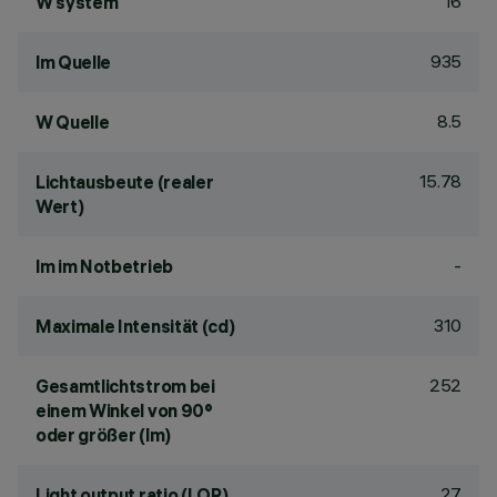
16
W system
935
lm Quelle
8.5
W Quelle
15.78
Lichtausbeute (realer
Wert)
-
lm im Notbetrieb
310
Maximale Intensität (cd)
252
Gesamtlichtstrom bei
einem Winkel von 90°
oder größer (lm)
27
Light output ratio (LOR)