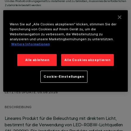
Um das Produkt ordnungsgemäß zu installieren und zu betreiben, muss eines der erforderlichen
Zubehörteile bestellt werden:
Wenn Sie auf „Alle Cookies akzeptieren“ klicken, stimmen Sie der
Speicherung von Cookies auf Ihrem Gerät zu, um die
Websitenavigation zu verbessern, die Websitenutzung zu
analysieren und unsere Marketingbemühungen zu unterstützen.
OPTIONALE KOMPONENTEN
Weitere Informationen
Alle ablehnen
Alle Cookies akzeptieren
Cookie-Einstellungen
TECHNISCHE DATEN
LETZTES UPDATE: 05.08.2026
BESCHREIBUNG
Lineares Produkt für die Beleuchtung mit direktem Licht,
bestimmt für die Verwendung von LED-RGBW-Lichtquellen