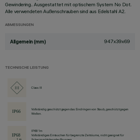
Gewindering.. Ausgestattet mit optischem System No Dot.
Alle verwendeten Außenschrauben sind aus Edelstahl A2.
ABMESSUNGEN
947x39x69
Allgemein (mm)
TECHNISCHE LEISTUNG
Class III
Vollständig geschützt gegen das Eindringen von Staub, geschützt gegen
Wellen.
IP68 1m
Vollständiges Eintauchen für begrenzte Zeiträume, nicht geeignet für
Schwimmbäder oder Brunnen.