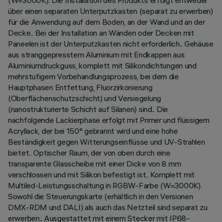
(W=3000K). Die Installation des Produkts erfolgt entweder
über einen separaten Unterputzkasten (separat zu erwerben)
für die Anwendung auf dem Boden, an der Wand und an der
Decke.. Bei der Installation an Wänden oder Decken mit
Paneelen ist der Unterputzkasten nicht erforderlich.. Gehäuse
aus stranggepresstem Aluminium mit Endkappen aus
Aluminiumdruckguss, komplett mit Silikondichtungen und
mehrstufigem Vorbehandlungsprozess, bei dem die
Hauptphasen Entfettung, Fluorzirkonierung
(Oberflächenschutzschicht) und Versiegelung
(nanostrukturierte Schicht auf Silanen) sind.. Die
nachfolgende Lackierphase erfolgt mit Primer und flüssigem
Acryllack, der bei 150° gebrannt wird und eine hohe
Beständigkeit gegen Witterungseinflüsse und UV-Strahlen
bietet.. Optischer Raum, der von oben durch eine
transparente Glasscheibe mit einer Dicke von 8 mm
verschlossen und mit Silikon befestigt ist.. Komplett mit
Multiled-Leistungsschaltung in RGBW-Farbe (W=3000K).
Sowohl die Steuerungskarte (erhältlich in den Versionen
DMX-RDM und DALI) als auch das Netzteil sind separat zu
erwerben.. Ausgestattet mit einem Stecker mit IP68-