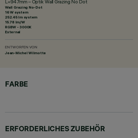
L=947mm – Optik Wall Grazing No Dot
Wall Grazing No-Dot
16 W system
252.45 lm system
15.78 lm/W
RGBW - 3000K
External
ENTWORFEN VON
Jean-Michel Wilmotte
FARBE
ERFORDERLICHES ZUBEHÖR