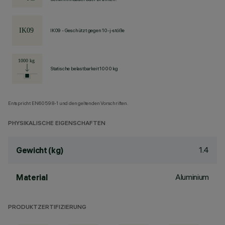
IK09 - Geschützt gegen 10-j-stöße
Statische belastbarkeit 1000 kg
Entspricht EN60598-1 und den geltenden Vorschriften.
PHYSIKALISCHE EIGENSCHAFTEN
1.4
Gewicht (kg)
Aluminium
Material
PRODUKTZERTIFIZIERUNG