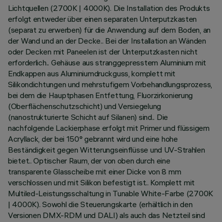
Lichtquellen (2700K | 4000K). Die Installation des Produkts
erfolgt entweder über einen separaten Unterputzkasten
(separat zu erwerben) für die Anwendung auf dem Boden, an
der Wand und an der Decke.. Bei der Installation an Wänden
oder Decken mit Paneelen ist der Unterputzkasten nicht
erforderlich.. Gehäuse aus stranggepresstem Aluminium mit
Endkappen aus Aluminiumdruckguss, komplett mit
Silikondichtungen und mehrstufigem Vorbehandlungsprozess,
bei dem die Hauptphasen Entfettung, Fluorzirkonierung
(Oberflächenschutzschicht) und Versiegelung
(nanostrukturierte Schicht auf Silanen) sind.. Die
nachfolgende Lackierphase erfolgt mit Primer und flüssigem
Acryllack, der bei 150° gebrannt wird und eine hohe
Beständigkeit gegen Witterungseinflüsse und UV-Strahlen
bietet.. Optischer Raum, der von oben durch eine
transparente Glasscheibe mit einer Dicke von 8 mm
verschlossen und mit Silikon befestigt ist.. Komplett mit
Multiled-Leistungsschaltung in Tunable White-Farbe (2700K
| 4000K). Sowohl die Steuerungskarte (erhältlich in den
Versionen DMX-RDM und DALI) als auch das Netzteil sind