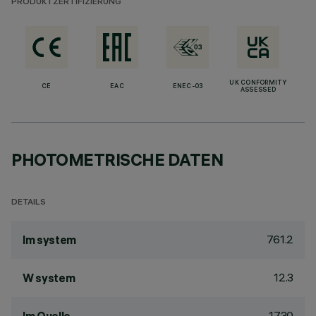
PRODUKTZERTIFIZIERUNG
UK CONFORMITY
CE
EAC
ENEC-03
ASSESSED
PHOTOMETRISCHE DATEN
DETAILS
761.2
lm system
12.3
W system
1730