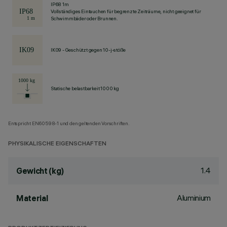
IP68 1m
Vollständiges Eintauchen für begrenzte Zeiträume, nicht geeignet für
Schwimmbäder oder Brunnen.
IK09 - Geschützt gegen 10-j-stöße
Statische belastbarkeit 1000 kg
Entspricht EN60598-1 und den geltenden Vorschriften.
PHYSIKALISCHE EIGENSCHAFTEN
1.4
Gewicht (kg)
Aluminium
Material