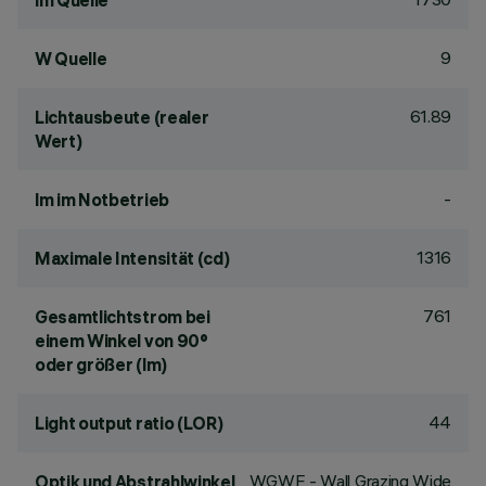
lm Quelle
9
W Quelle
61.89
Lichtausbeute (realer
Wert)
-
lm im Notbetrieb
1316
Maximale Intensität (cd)
761
Gesamtlichtstrom bei
einem Winkel von 90°
oder größer (lm)
44
Light output ratio (LOR)
WGWF - Wall Grazing Wide
Optik und Abstrahlwinkel