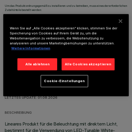
Um das Produkt ordnungsgemäß zu installieren und zu betreiben, muss eines der erforderlichen
Zubehörteile bestellt werden:
Wenn Sie auf „Alle Cookies akzeptieren“ klicken, stimmen Sie der
Speicherung von Cookies auf Ihrem Gerät zu, um die
Websitenavigation zu verbessern, die Websitenutzung zu
analysieren und unsere Marketingbemühungen zu unterstützen.
OPTIONALE KOMPONENTEN
Weitere Informationen
Alle ablehnen
Alle Cookies akzeptieren
Cookie-Einstellungen
TECHNISCHE DATEN
LETZTES UPDATE: 01.08.2026
BESCHREIBUNG
Lineares Produkt für die Beleuchtung mit direktem Licht,
bestimmt für die Verwendung von LED-Tunable White-