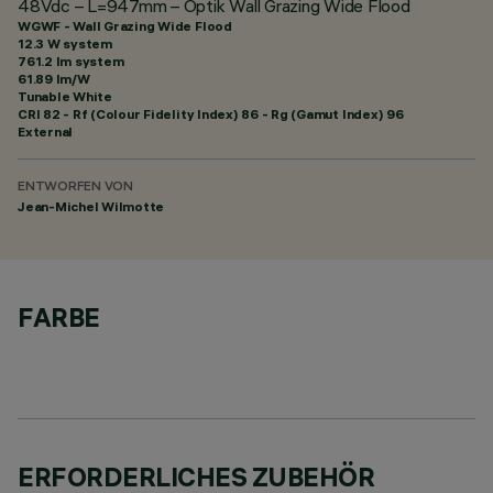
48Vdc – L=947mm – Optik Wall Grazing Wide Flood
WGWF - Wall Grazing Wide Flood
12.3 W system
761.2 lm system
61.89 lm/W
Tunable White
CRI
82
- Rf (Colour Fidelity Index) 86 - Rg (Gamut Index) 96
External
ENTWORFEN VON
Jean-Michel Wilmotte
FARBE
ERFORDERLICHES ZUBEHÖR