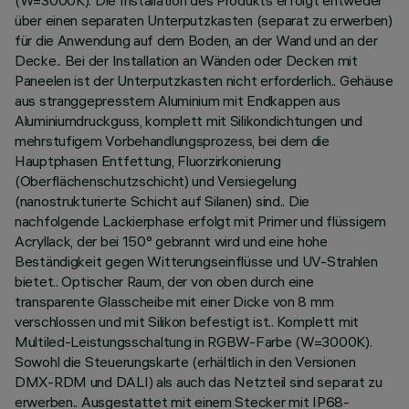
(W=3000K). Die Installation des Produkts erfolgt entweder
über einen separaten Unterputzkasten (separat zu erwerben)
für die Anwendung auf dem Boden, an der Wand und an der
Decke.. Bei der Installation an Wänden oder Decken mit
Paneelen ist der Unterputzkasten nicht erforderlich.. Gehäuse
aus stranggepresstem Aluminium mit Endkappen aus
Aluminiumdruckguss, komplett mit Silikondichtungen und
mehrstufigem Vorbehandlungsprozess, bei dem die
Hauptphasen Entfettung, Fluorzirkonierung
(Oberflächenschutzschicht) und Versiegelung
(nanostrukturierte Schicht auf Silanen) sind.. Die
nachfolgende Lackierphase erfolgt mit Primer und flüssigem
Acryllack, der bei 150° gebrannt wird und eine hohe
Beständigkeit gegen Witterungseinflüsse und UV-Strahlen
bietet.. Optischer Raum, der von oben durch eine
transparente Glasscheibe mit einer Dicke von 8 mm
verschlossen und mit Silikon befestigt ist.. Komplett mit
Multiled-Leistungsschaltung in RGBW-Farbe (W=3000K).
Sowohl die Steuerungskarte (erhältlich in den Versionen
DMX-RDM und DALI) als auch das Netzteil sind separat zu
erwerben.. Ausgestattet mit einem Stecker mit IP68-