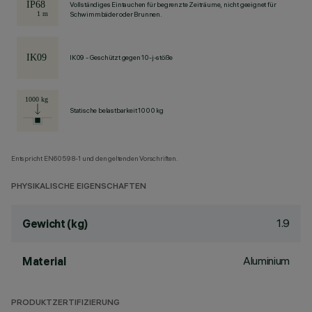
Vollständiges Eintauchen für begrenzte Zeiträume, nicht geeignet für
Schwimmbäder oder Brunnen.
IK09 - Geschützt gegen 10-j-stöße
Statische belastbarkeit 1000 kg
Entspricht EN60598-1 und den geltenden Vorschriften.
PHYSIKALISCHE EIGENSCHAFTEN
1.9
Gewicht (kg)
Aluminium
Material
PRODUKTZERTIFIZIERUNG