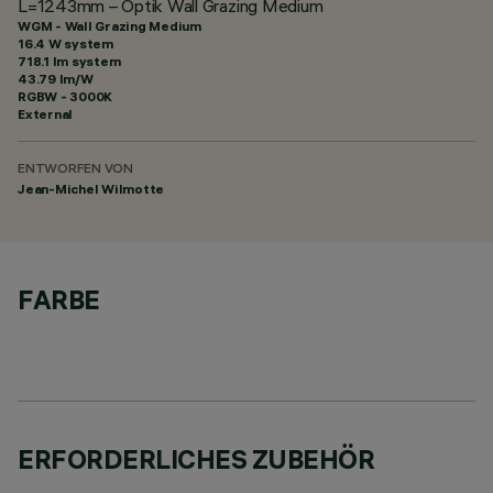
L=1243mm – Optik Wall Grazing Medium
WGM - Wall Grazing Medium
16.4 W system
718.1 lm system
43.79 lm/W
RGBW - 3000K
External
ENTWORFEN VON
Jean-Michel Wilmotte
FARBE
ERFORDERLICHES ZUBEHÖR