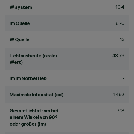
16.4
W system
1670
lm Quelle
13
W Quelle
43.79
Lichtausbeute (realer
Wert)
-
lm im Notbetrieb
1492
Maximale Intensität (cd)
718
Gesamtlichtstrom bei
einem Winkel von 90°
oder größer (lm)