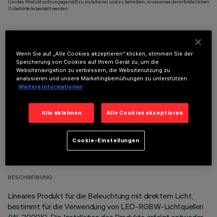
Um das Produkt ordnungsgemäß zu installieren und zu betreiben, muss eines der erforderlichen
Zubehörteile bestellt werden:
Wenn Sie auf „Alle Cookies akzeptieren“ klicken, stimmen Sie der
Speicherung von Cookies auf Ihrem Gerät zu, um die
OPTIONALE KOMPONENTEN
Websitenavigation zu verbessern, die Websitenutzung zu
analysieren und unsere Marketingbemühungen zu unterstützen.
Weitere Informationen
Alle ablehnen
Alle Cookies akzeptieren
TECHNISCHE DATEN
Cookie-Einstellungen
LETZTES UPDATE: 05.08.2026
BESCHREIBUNG
Lineares Produkt für die Beleuchtung mit direktem Licht,
bestimmt für die Verwendung von LED-RGBW-Lichtquellen