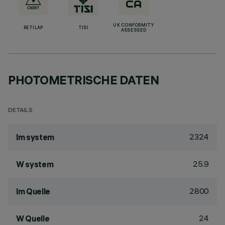
UK CONFORMITY
RETILAP
TISI
ASSESSED
PHOTOMETRISCHE DATEN
DETAILS
2324
lm system
25.9
W system
2800
lm Quelle
24
W Quelle