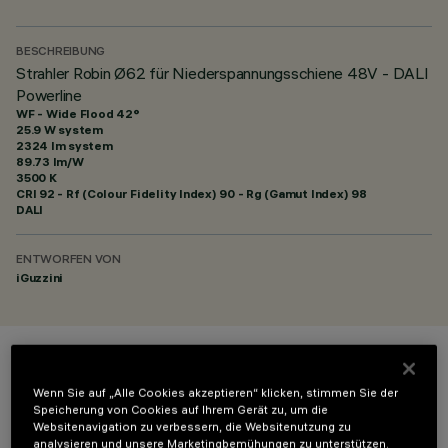
BESCHREIBUNG
Strahler Robin Ø62 für Niederspannungsschiene 48V - DALI
Powerline
WF - Wide Flood 42°
25.9 W system
2324 lm system
89.73 lm/W
3500 K
CRI
92
- Rf (Colour Fidelity Index) 90 - Rg (Gamut Index) 98
DALI
ENTWORFEN VON
iGuzzini
FARBE
Wenn Sie auf „Alle Cookies akzeptieren“ klicken, stimmen Sie der
Speicherung von Cookies auf Ihrem Gerät zu, um die
Websitenavigation zu verbessern, die Websitenutzung zu
analysieren und unsere Marketingbemühungen zu unterstützen.