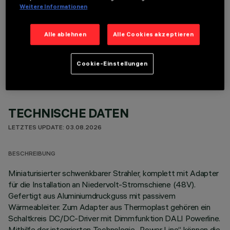
Weitere Informationen
Alle ablehnen
Alle Cookies akzeptieren
OPTIONALE KOMPONENTEN
Cookie-Einstellungen
TECHNISCHE DATEN
LETZTES UPDATE: 03.08.2026
BESCHREIBUNG
Miniaturisierter schwenkbarer Strahler, komplett mit Adapter
für die Installation an Niedervolt-Stromschiene (48V).
Gefertigt aus Aluminiumdruckguss mit passivem
Wärmeableiter. Zum Adapter aus Thermoplast gehören ein
Schaltkreis DC/DC-Driver mit Dimmfunktion DALI Powerline.
Mithilfe der integrierten Technologie „Power Line“ können die