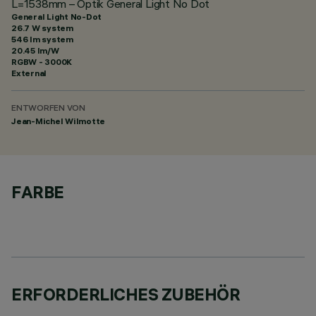
L=1538mm – Optik General Light No Dot
General Light No-Dot
26.7 W system
546 lm system
20.45 lm/W
RGBW - 3000K
External
ENTWORFEN VON
Jean-Michel Wilmotte
FARBE
ERFORDERLICHES ZUBEHÖR