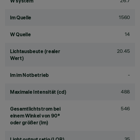
26.7
W system
1560
lm Quelle
14
W Quelle
20.45
Lichtausbeute (realer
Wert)
-
lm im Notbetrieb
488
Maximale Intensität (cd)
546
Gesamtlichtstrom bei
einem Winkel von 90°
oder größer (lm)
35
Light output ratio (LOR)