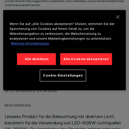
Um das Produkt ordnungsgemäß zu installieren und zu betreiben, muss eines der erforderlichen
Zubehörteile bestellt werden:
Wenn Sie auf „Alle Cookies akzeptieren“ klicken, stimmen Sie der
Speicherung von Cookies auf Ihrem Gerät zu, um die
Websitenavigation zu verbessern, die Websitenutzung zu
analysieren und unsere Marketingbemühungen zu unterstützen.
OPTIONALE KOMPONENTEN
Weitere Informationen
Alle ablehnen
Alle Cookies akzeptieren
Cookie-Einstellungen
TECHNISCHE DATEN
LETZTES UPDATE: 05.08.2026
BESCHREIBUNG
Lineares Produkt für die Beleuchtung mit direktem Licht,
bestimmt für die Verwendung von LED-RGBW-Lichtquellen