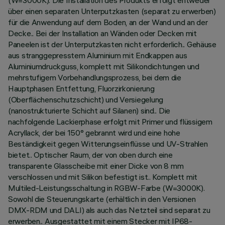
(W=3000K). Die Installation des Produkts erfolgt entweder
über einen separaten Unterputzkasten (separat zu erwerben)
für die Anwendung auf dem Boden, an der Wand und an der
Decke.. Bei der Installation an Wänden oder Decken mit
Paneelen ist der Unterputzkasten nicht erforderlich.. Gehäuse
aus stranggepresstem Aluminium mit Endkappen aus
Aluminiumdruckguss, komplett mit Silikondichtungen und
mehrstufigem Vorbehandlungsprozess, bei dem die
Hauptphasen Entfettung, Fluorzirkonierung
(Oberflächenschutzschicht) und Versiegelung
(nanostrukturierte Schicht auf Silanen) sind.. Die
nachfolgende Lackierphase erfolgt mit Primer und flüssigem
Acryllack, der bei 150° gebrannt wird und eine hohe
Beständigkeit gegen Witterungseinflüsse und UV-Strahlen
bietet.. Optischer Raum, der von oben durch eine
transparente Glasscheibe mit einer Dicke von 8 mm
verschlossen und mit Silikon befestigt ist.. Komplett mit
Multiled-Leistungsschaltung in RGBW-Farbe (W=3000K).
Sowohl die Steuerungskarte (erhältlich in den Versionen
DMX-RDM und DALI) als auch das Netzteil sind separat zu
erwerben.. Ausgestattet mit einem Stecker mit IP68-