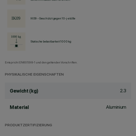
IK09 - Geschützt gegen 10-j-stöße
Statische belastbarkeit 1000 kg
Entspricht EN60598-1 und den geltenden Vorschriften.
PHYSIKALISCHE EIGENSCHAFTEN
2.3
Gewicht (kg)
Aluminium
Material
PRODUKTZERTIFIZIERUNG