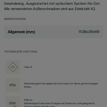
Gewindering.. Ausgestattet mit optischem System No Dot.
Alle verwendeten Außenschrauben sind aus Edelstahl A2.
ABMESSUNGEN
1538x39x69
Allgemein (mm)
TECHNISCHE LEISTUNG
Class III
Vollständig geschützt gegen das Eindringen von Staub, geschützt gegen
Wellen.
IP68 1m
Vollständiges Eintauchen für begrenzte Zeiträume, nicht geeignet für
Schwimmbäder oder Brunnen.