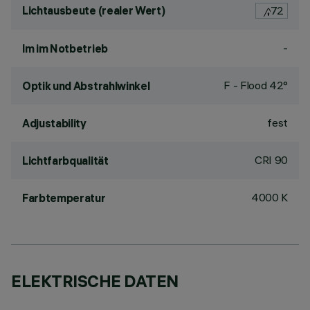
Lichtausbeute (realer Wert)
72
-
lm im Notbetrieb
F - Flood 42°
Optik und Abstrahlwinkel
fest
Adjustability
CRI
90
Lichtfarbqualität
4000 K
Farbtemperatur
ELEKTRISCHE DATEN