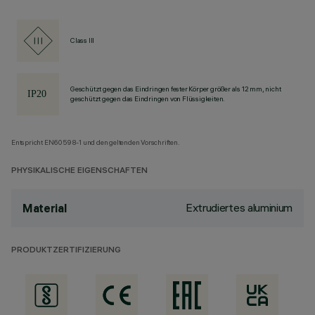
Class III
Geschützt gegen das Eindringen fester Körper größer als 12 mm, nicht
geschützt gegen das Eindringen von Flüssigkeiten.
Entspricht EN60598-1 und den geltenden Vorschriften.
PHYSIKALISCHE EIGENSCHAFTEN
Extrudiertes aluminium
Material
PRODUKTZERTIFIZIERUNG