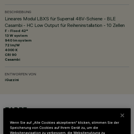
BESCHREIBUNG
Lineares Modul LBXS für Superrail 48V-Schiene - BLE
Casambi - HC Low Output für Reiheninstallation - 10 Zellen
F - Flood 42°
13 W system
940 lm system
72 lm/W
4000 K
CRI
90
Casambi
ENTWORFEN VON
iGuzzini
FARBE
Wenn Sie auf „Alle Cookies akzeptieren“ klicken, stimmen Sie der
Speicherung von Cookies auf Ihrem Gerät zu, um die
Websitenavigation zu verbessern, die Websitenutzung zu