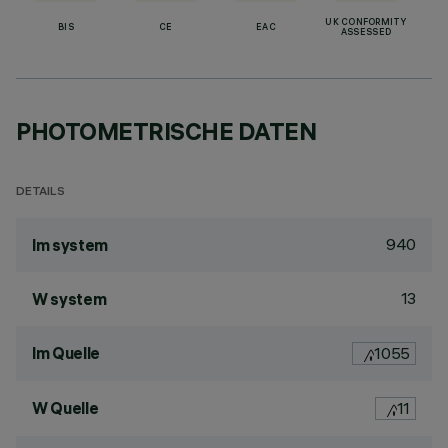
UK CONFORMITY
BIS
CE
EAC
ASSESSED
PHOTOMETRISCHE DATEN
DETAILS
940
lm system
13
W system
lm Quelle
1055
W Quelle
11