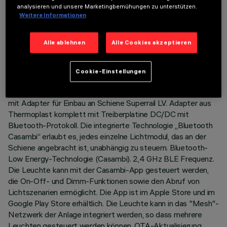
analysieren und unsere Marketingbemühungen zu unterstützen.
Weitere Informationen
TECHNISCHE DATEN
Alle ablehnen
Alle Cookies akzeptieren
LETZTES UPDATE: 03.07.2026
Cookie-Einstellungen
BESCHREIBUNG
Lineares Modul starr für 5 optischen Elementen, komplett
mit Adapter für Einbau an Schiene Superrail LV. Adapter aus
Thermoplast komplett mit Treiberplatine DC/DC mit
Bluetooth-Protokoll. Die integrierte Technologie „Bluetooth
Casambi“ erlaubt es, jedes einzelne Lichtmodul, das an der
Schiene angebracht ist, unabhängig zu steuern. Bluetooth-
Low Energy-Technologie (Casambi). 2,4 GHz BLE Frequenz.
Die Leuchte kann mit der Casambi-App gesteuert werden,
die On-Off- und Dimm-Funktionen sowie den Abruf von
Lichtszenarien ermöglicht. Die App ist im Apple Store und im
Google Play Store erhältlich. Die Leuchte kann in das "Mesh"-
Netzwerk der Anlage integriert werden, so dass mehrere
Leuchten gesteuert werden können. OTA-Aktualisierung