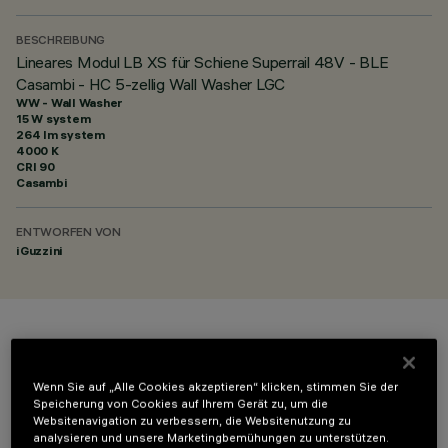
BESCHREIBUNG
Lineares Modul LB XS für Schiene Superrail 48V - BLE
Casambi - HC 5-zellig Wall Washer LGC
WW - Wall Washer
15 W system
264 lm system
4000 K
CRI
90
Casambi
ENTWORFEN VON
iGuzzini
FARBE
Wenn Sie auf „Alle Cookies akzeptieren“ klicken, stimmen Sie der
Speicherung von Cookies auf Ihrem Gerät zu, um die
Websitenavigation zu verbessern, die Websitenutzung zu
analysieren und unsere Marketingbemühungen zu unterstützen.