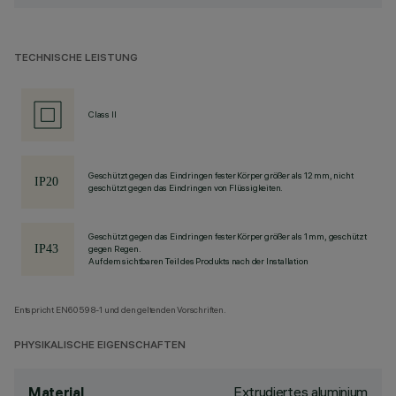
TECHNISCHE LEISTUNG
Class II
Geschützt gegen das Eindringen fester Körper größer als 12 mm, nicht
geschützt gegen das Eindringen von Flüssigkeiten.
Geschützt gegen das Eindringen fester Körper größer als 1 mm, geschützt
gegen Regen.
Auf dem sichtbaren Teil des Produkts nach der Installation
Entspricht EN60598-1 und den geltenden Vorschriften.
PHYSIKALISCHE EIGENSCHAFTEN
Extrudiertes aluminium
Material