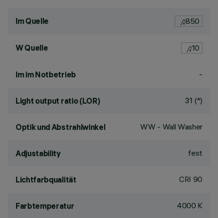
lm Quelle
850
W Quelle
10
-
lm im Notbetrieb
31 (*)
Light output ratio (LOR)
WW - Wall Washer
Optik und Abstrahlwinkel
fest
Adjustability
CRI
90
Lichtfarbqualität
4000 K
Farbtemperatur