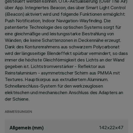
gesteuert werden können. OTA-Aktualisierung (Over The Air)
über App. Integriertes Beacon, das über Smart Light Control
(iBeacon) aktiviert wird und folgende Funktionen ermöglicht:
Push Notification, Indoor Navigation-Wayfinding. Die
patentierte Technologie des optischen Systems sorgt für
eine gleichmäßige und leistungsstarke Bestrahlung von
Wänden, die keine Schattenzonen in Deckennähe erzeugt.
Dank des Konturenrahmens aus schwarzem Polycarbonat
wird der längsseitige Blendeffekt spürbar vermindert, so dass
immer die höchste Gleichförmigkeit des Lichts an der Wand
gegeben ist. Lichtstromverstärker - Reflektor aus
Reinstaluminium - asymmetrischer Schirm aus PMMA mit
Textures. Hauptkorpus aus extrudiertem Aluminium.
Schnellanschluss-System für den werkzeuglosen
elektrischen und mechanischen Anschluss des Adapters an
der Schiene.
ABMESSUNGEN
142x22x47
Allgemein (mm)