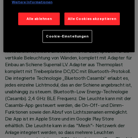
Weitere Informationen
TECHNISCHE DATEN
Alle ablehnen
Alle Cookies akzeptieren
LETZTES UPDATE: 07.08.2026
Cookie-Einstellungen
BESCHREIBUNG
Miniaturisierte, lineare Einbauleuchte für LED, speziell für die
vertikale Beleuchtung von Wänden, komplett mit Adapter für
Einbau an Schiene Superrail LV. Adapter aus Thermoplast
komplett mit Treiberplatine DC/DC mit Bluetooth-Protokoll.
Die integrierte Technologie „Bluetooth Casambi“ erlaubt es,
jedes einzelne Lichtmodul, das an der Schiene angebracht ist,
unabhängig zu steuern. Bluetooth-Low Energy-Technologie
(Casambi). 2,4 GHz BLE Frequenz. Die Leuchte kann mit der
Casambi-App gesteuert werden, die On-Off- und Dimm-
Funktionen sowie den Abruf von Lichtszenarien ermöglicht.
Die App ist im Apple Store und im Google Play Store
erhältlich. Die Leuchte kann in das "Mesh"- Netzwerk der
Anlage integriert werden, so dass mehrere Leuchten