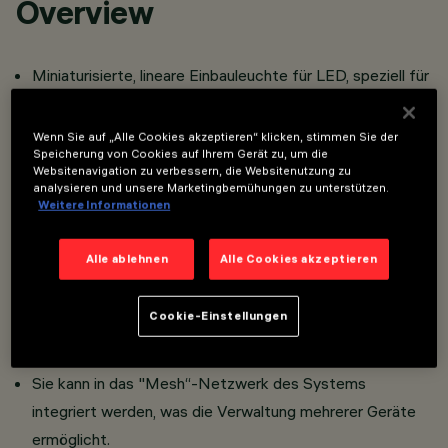
Overview
Miniaturisierte, lineare Einbauleuchte für LED, speziell für
die vertikale Beleuchtung von Wänden, komplett mit
Adapter für Einbau an Schiene Superrail.
Wenn Sie auf „Alle Cookies akzeptieren“ klicken, stimmen Sie der
Speicherung von Cookies auf Ihrem Gerät zu, um die
Die integrierte Casambi-Technologie ermöglicht die
Websitenavigation zu verbessern, die Websitenutzung zu
unabhängige Steuerung jedes in die Schiene
analysieren und unsere Marketingbemühungen zu unterstützen.
Weitere Informationen
eingesetzten Lichtmoduls.
Das Gerät kann über die Casambi App gesteuert werden,
Alle ablehnen
Alle Cookies akzeptieren
die die Funktionen Ein/Aus, Dimmen und Szenenabruf
ermöglicht.
Cookie-Einstellungen
Die App ist im
und im
App Store
Google Play Store
erhältlich.
Sie kann in das "Mesh“-Netzwerk des Systems
integriert werden, was die Verwaltung mehrerer Geräte
ermöglicht.