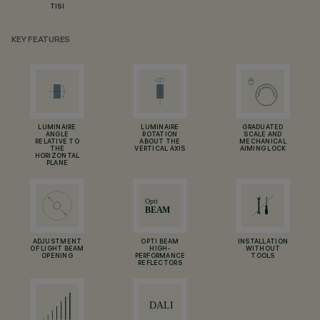
TISI
KEY FEATURES
LUMINAIRE
LUMINAIRE
GRADUATED
ANGLE
ROTATION
SCALE AND
RELATIVE TO
ABOUT THE
MECHANICAL
THE
VERTICAL AXIS
AIMING LOCK
HORIZONTAL
PLANE
ADJUSTMENT
OPTI BEAM
INSTALLATION
OF LIGHT BEAM
HIGH-
WITHOUT
OPENING
PERFORMANCE
TOOLS
REFLECTORS