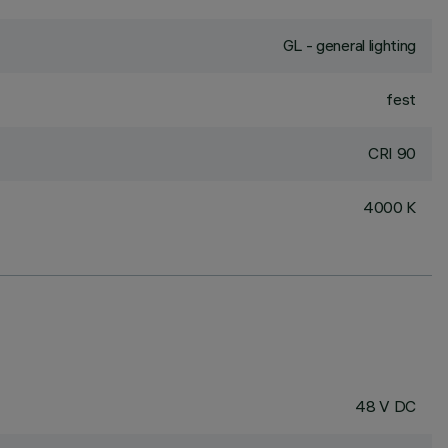
GL - general lighting
fest
CRI
90
4000 K
48 V DC