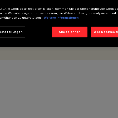
- GL Pro 5-zellig
f „Alle Cookies akzeptieren“ klicken, stimmen Sie der Speicherung von Cookies
m die Websitenavigation zu verbessern, die Websitenutzung zu analysieren und 
emühungen zu unterstützen.
Weitere Informationen
Einstellungen
Alle ablehnen
Alle Cookies 