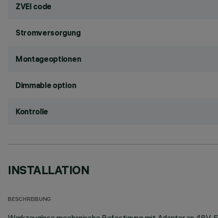
ZVEI code
Stromversorgung
Montageoptionen
Dimmable option
Kontrolle
INSTALLATION
BESCHREIBUNG
Werkzeuglose mechanische Befestigung mit Adapter an 48V-Schi