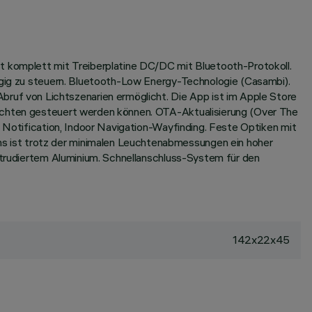
st komplett mit Treiberplatine DC/DC mit Bluetooth-Protokoll.
ängig zu steuern. Bluetooth-Low Energy-Technologie (Casambi).
uf von Lichtszenarien ermöglicht. Die App ist im Apple Store
euchten gesteuert werden können. OTA-Aktualisierung (Over The
h Notification, Indoor Navigation-Wayfinding. Feste Optiken mit
s ist trotz der minimalen Leuchtenabmessungen ein hoher
extrudiertem Aluminium. Schnellanschluss-System für den
142x22x45