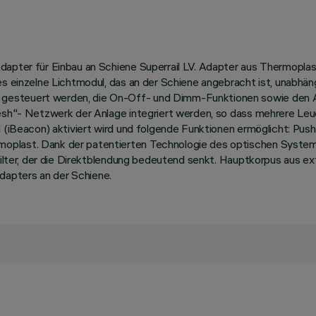
dapter für Einbau an Schiene Superrail LV. Adapter aus Thermopla
des einzelne Lichtmodul, das an der Schiene angebracht ist, unabh
esteuert werden, die On-Off- und Dimm-Funktionen sowie den Abr
"Mesh"- Netzwerk der Anlage integriert werden, so dass mehrere L
l (iBeacon) aktiviert wird und folgende Funktionen ermöglicht: Pus
oplast. Dank der patentierten Technologie des optischen System
ufilter, der die Direktblendung bedeutend senkt. Hauptkorpus aus 
apters an der Schiene.