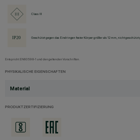
Class III
Geschützt gegen das Eindringen fester Körper größer als 12 mm, nicht geschützt
Entspricht EN60598-1 und den geltenden Vorschriften.
PHYSIKALISCHE EIGENSCHAFTEN
Material
PRODUKTZERTIFIZIERUNG