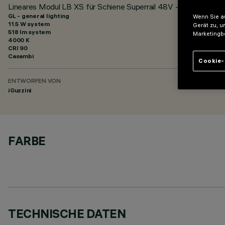
Lineares Modul LB XS für Schiene Superrail 48V - BLE Casambi 
GL - general lighting
Wenn Sie au
11.5 W system
Gerät zu, u
518 lm system
Marketingb
4000 K
CRI
90
Casambi
Cookie-
ENTWORFEN VON
iGuzzini
FARBE
TECHNISCHE DATEN