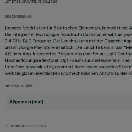
LETZTES UPDATE: 18.06.2026
BESCHREIBUNG
Lineares Modul starr für 5 optischen Elementen, komplett mit A
Die integrierte Technologie „Bluetooth Casambi“ erlaubt es, je
2,4 GHz BLE Frequenz. Die Leuchte kann mit der Casambi-App g
und im Google Play Store erhältlich. Die Leuchte kann in das 
Air) über App. Integriertes Beacon, das über Smart Light Contro
Hochauflösungsreflektoren Opti-Beam aus metallisiertem Therm
Lichtfluss gewährleistet, optimiert durch einen speziellen Stre
werkzeuglosen elektrischen und mechanischen Anschluss des Ad
ABMESSUNGEN
Allgemein (mm)
TECHNISCHE LEISTUNG