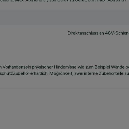
Direktanschluss an 48V-Schiene.
om Vorhandensein physischer Hindernisse wie zum Beispiel Wände o
hutzZubehör erhältlich; Möglichkeit, zwei interne Zubehörteile zugl