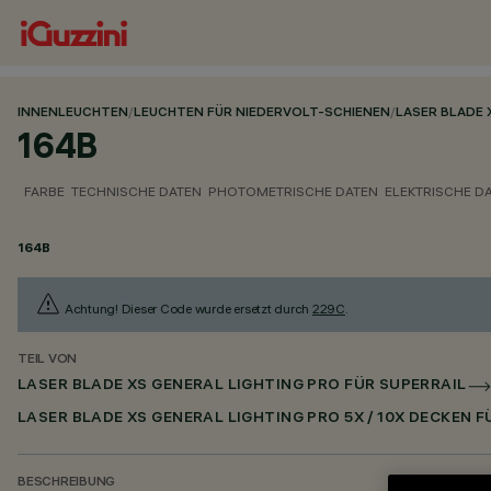
INNENLEUCHTEN
/
LEUCHTEN FÜR NIEDERVOLT-SCHIENEN
/
LASER BLADE 
164B
FARBE
TECHNISCHE DATEN
PHOTOMETRISCHE DATEN
ELEKTRISCHE D
164B
Achtung! Dieser Code wurde ersetzt durch
229C
.
TEIL VON
LASER BLADE XS GENERAL LIGHTING PRO FÜR SUPERRAIL
LASER BLADE XS GENERAL LIGHTING PRO 5X / 10X DECKEN 
BESCHREIBUNG