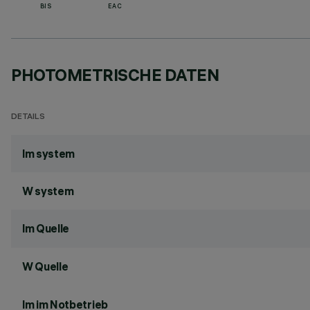
BIS
EAC
PHOTOMETRISCHE DATEN
DETAILS
lm system
W system
lm Quelle
W Quelle
lm im Notbetrieb