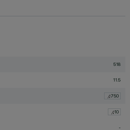
518
11.5
750
10
-