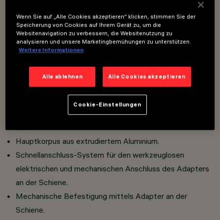
Lineares Modul starr für 5 optischen Elementen,
Wenn Sie auf „Alle Cookies akzeptieren“ klicken, stimmen Sie der
Speicherung von Cookies auf Ihrem Gerät zu, um die
komplett mit Adapter für Einbau an Superrail.
Websitenavigation zu verbessern, die Websitenutzung zu
analysieren und unsere Marketingbemühungen zu unterstützen.
Feste Optiken mit Hochauflösungsreflektoren
Weitere Informationen
OptiBeam aus metallisiertem Thermoplast.
Dank der patentierten Technologie des optischen
Alle ablehnen
Alle Cookies akzeptieren
Systems ist trotz der minimalen Leuchtenabmessungen
ein hoher Lichtfluss gewährleistet, optimiert durch einen
Cookie-Einstellungen
speziellen Streufilter, der die Direktblendung bedeutend
senkt.
Hauptkorpus aus extrudiertem Aluminium.
Schnellanschluss-System für den werkzeuglosen
elektrischen und mechanischen Anschluss des Adapters
an der Schiene.
Mechanische Befestigung mittels Adapter an der
Schiene.