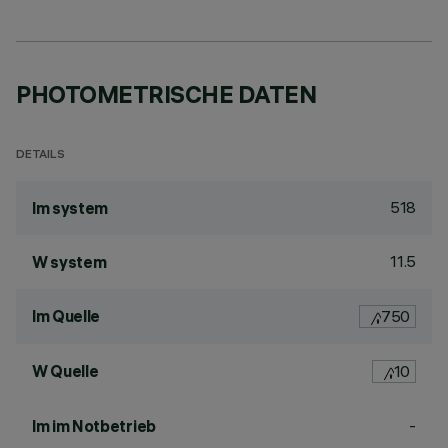
PHOTOMETRISCHE DATEN
DETAILS
518
lm system
11.5
W system
lm Quelle
750
W Quelle
10
-
lm im Notbetrieb