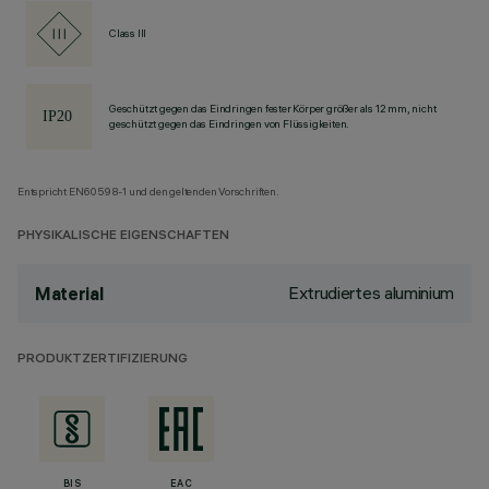
Class III
Geschützt gegen das Eindringen fester Körper größer als 12 mm, nicht
geschützt gegen das Eindringen von Flüssigkeiten.
Entspricht EN60598-1 und den geltenden Vorschriften.
PHYSIKALISCHE EIGENSCHAFTEN
Extrudiertes aluminium
Material
PRODUKTZERTIFIZIERUNG
BIS
EAC