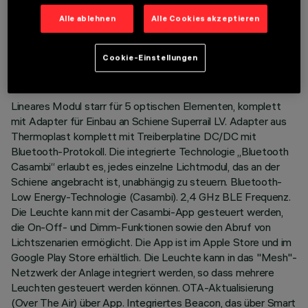
Alle ablehnen
Alle Cookies akzeptieren
TECHNISCHE DATEN
LETZTES UPDATE: 18.06.2026
Cookie-Einstellungen
BESCHREIBUNG
Lineares Modul starr für 5 optischen Elementen, komplett
mit Adapter für Einbau an Schiene Superrail LV. Adapter aus
Thermoplast komplett mit Treiberplatine DC/DC mit
Bluetooth-Protokoll. Die integrierte Technologie „Bluetooth
Casambi“ erlaubt es, jedes einzelne Lichtmodul, das an der
Schiene angebracht ist, unabhängig zu steuern. Bluetooth-
Low Energy-Technologie (Casambi). 2,4 GHz BLE Frequenz.
Die Leuchte kann mit der Casambi-App gesteuert werden,
die On-Off- und Dimm-Funktionen sowie den Abruf von
Lichtszenarien ermöglicht. Die App ist im Apple Store und im
Google Play Store erhältlich. Die Leuchte kann in das "Mesh"-
Netzwerk der Anlage integriert werden, so dass mehrere
Leuchten gesteuert werden können. OTA-Aktualisierung
(Over The Air) über App. Integriertes Beacon, das über Smart