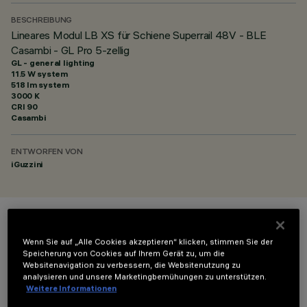
BESCHREIBUNG
Lineares Modul LB XS für Schiene Superrail 48V - BLE
Casambi - GL Pro 5-zellig
GL - general lighting
11.5 W system
518 lm system
3000 K
CRI
90
Casambi
ENTWORFEN VON
iGuzzini
FARBE
Wenn Sie auf „Alle Cookies akzeptieren“ klicken, stimmen Sie der
Speicherung von Cookies auf Ihrem Gerät zu, um die
Websitenavigation zu verbessern, die Websitenutzung zu
analysieren und unsere Marketingbemühungen zu unterstützen.
Weitere Informationen