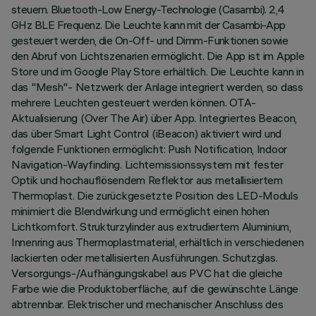
steuern. Bluetooth-Low Energy-Technologie (Casambi). 2,4
GHz BLE Frequenz. Die Leuchte kann mit der Casambi-App
gesteuert werden, die On-Off- und Dimm-Funktionen sowie
den Abruf von Lichtszenarien ermöglicht. Die App ist im Apple
Store und im Google Play Store erhältlich. Die Leuchte kann in
das "Mesh"- Netzwerk der Anlage integriert werden, so dass
mehrere Leuchten gesteuert werden können. OTA-
Aktualisierung (Over The Air) über App. Integriertes Beacon,
das über Smart Light Control (iBeacon) aktiviert wird und
folgende Funktionen ermöglicht: Push Notification, Indoor
Navigation-Wayfinding. Lichtemissionssystem mit fester
Optik und hochauflösendem Reflektor aus metallisiertem
Thermoplast. Die zurückgesetzte Position des LED-Moduls
minimiert die Blendwirkung und ermöglicht einen hohen
Lichtkomfort. Strukturzylinder aus extrudiertem Aluminium,
Innenring aus Thermoplastmaterial, erhältlich in verschiedenen
lackierten oder metallisierten Ausführungen. Schutzglas.
Versorgungs-/Aufhängungskabel aus PVC hat die gleiche
Farbe wie die Produktoberfläche, auf die gewünschte Länge
abtrennbar. Elektrischer und mechanischer Anschluss des