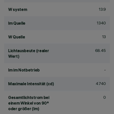
13.9
W system
1340
lm Quelle
13
W Quelle
68.45
Lichtausbeute (realer
Wert)
-
lm im Notbetrieb
4740
Maximale Intensität (cd)
0
Gesamtlichtstrom bei
einem Winkel von 90°
oder größer (lm)