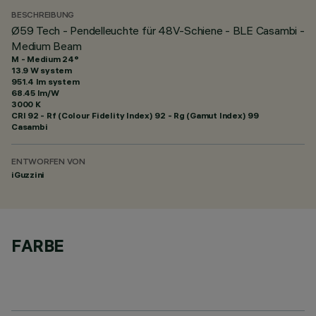
BESCHREIBUNG
Ø59 Tech - Pendelleuchte für 48V-Schiene - BLE Casambi -
Medium Beam
M - Medium 24°
13.9 W system
951.4 lm system
68.45 lm/W
3000 K
CRI
92
- Rf (Colour Fidelity Index) 92 - Rg (Gamut Index) 99
Casambi
ENTWORFEN VON
iGuzzini
FARBE