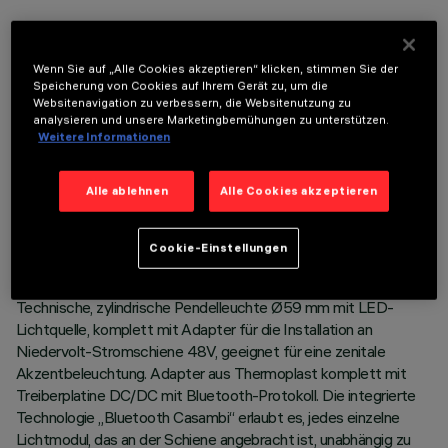
OPTIONALE KOMPONENTEN
Wenn Sie auf „Alle Cookies akzeptieren“ klicken, stimmen Sie der
Speicherung von Cookies auf Ihrem Gerät zu, um die
Websitenavigation zu verbessern, die Websitenutzung zu
analysieren und unsere Marketingbemühungen zu unterstützen.
Weitere Informationen
TECHNISCHE DATEN
Alle ablehnen
Alle Cookies akzeptieren
LETZTES UPDATE: 03.08.2026
Cookie-Einstellungen
BESCHREIBUNG
Technische, zylindrische Pendelleuchte Ø59 mm mit LED-
Lichtquelle, komplett mit Adapter für die Installation an
Niedervolt-Stromschiene 48V, geeignet für eine zenitale
Akzentbeleuchtung. Adapter aus Thermoplast komplett mit
Treiberplatine DC/DC mit Bluetooth-Protokoll. Die integrierte
Technologie „Bluetooth Casambi“ erlaubt es, jedes einzelne
Lichtmodul, das an der Schiene angebracht ist, unabhängig zu