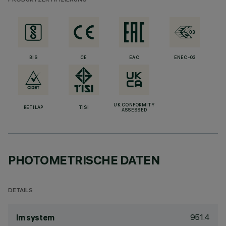
PRODUKTZERTIFIZIERUNG
BIS
CE
EAC
ENEC-03
UK CONFORMITY
RETILAP
TISI
ASSESSED
PHOTOMETRISCHE DATEN
DETAILS
951.4
lm system