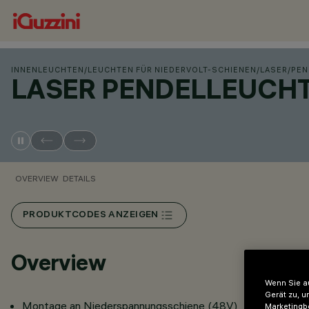
INNENLEUCHTEN
/
LEUCHTEN FÜR NIEDERVOLT-SCHIENEN
/
LASER
/
PEN
LASER PENDELLEUCHT
OVERVIEW
DETAILS
PRODUKTCODES ANZEIGEN
Overview
Wenn Sie au
Gerät zu, u
Montage an Niederspannungsschiene (48V)
Marketingb