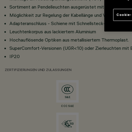
Sortiment an Pendelleuchten ausgerüstet mit DC/DC-Konver
Möglichkeit zur Regelung der Kabellänge und Verbindungss
Cookie-
Adapteranschluss - Schiene mit Schnellsteck-Schnappsys
Leuchtenkorpus aus lackiertem Aluminium
Hochauflösende Optiken aus metallisiertem Thermoplast.
SuperComfort-Versionen (UGR<10) oder Zierleuchten mit 
IP20
ZERTIFIZIERUNGEN UND ZULASSUNGEN
CCC S&E