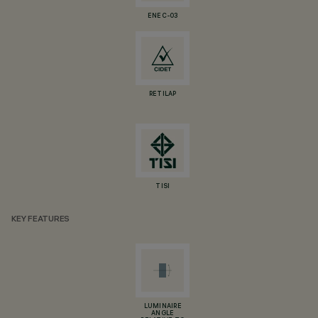
ENEC-03
RETILAP
TISI
KEY FEATURES
LUMINAIRE
ANGLE