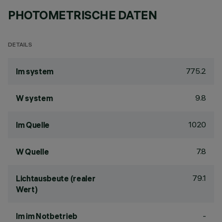
PHOTOMETRISCHE DATEN
DETAILS
775.2
lm system
9.8
W system
1020
lm Quelle
7.8
W Quelle
79.1
Lichtausbeute (realer
Wert)
-
lm im Notbetrieb