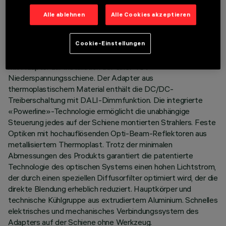
LETZTES UPDATE: 03.08.2026
Alle ablehnen
Alle Cookies akzeptieren
BESCHREIBUNG
Cookie-Einstellungen
Festes lineares Modul mit 5 optischen Elementen, komplett
mit Adapter zur Installation auf einer 48V-
Niederspannungsschiene. Der Adapter aus
thermoplastischem Material enthält die DC/DC-
Treiberschaltung mit DALI-Dimmfunktion. Die integrierte
«Powerline»-Technologie ermöglicht die unabhängige
Steuerung jedes auf der Schiene montierten Strahlers. Feste
Optiken mit hochauflösenden Opti-Beam-Reflektoren aus
metallisiertem Thermoplast. Trotz der minimalen
Abmessungen des Produkts garantiert die patentierte
Technologie des optischen Systems einen hohen Lichtstrom,
der durch einen speziellen Diffusorfilter optimiert wird, der die
direkte Blendung erheblich reduziert. Hauptkörper und
technische Kühlgruppe aus extrudiertem Aluminium. Schnelles
elektrisches und mechanisches Verbindungssystem des
Adapters auf der Schiene ohne Werkzeug.