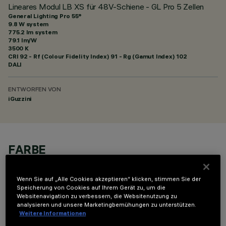
Lineares Modul LB XS für 48V-Schiene - GL Pro 5 Zellen
General Lighting Pro 55°
9.8 W system
775.2 lm system
79.1 lm/W
3500 K
CRI
92
- Rf (Colour Fidelity Index) 91 - Rg (Gamut Index) 102
DALI
ENTWORFEN VON
iGuzzini
FARBE
Wenn Sie auf „Alle Cookies akzeptieren“ klicken, stimmen Sie der
Speicherung von Cookies auf Ihrem Gerät zu, um die
Websitenavigation zu verbessern, die Websitenutzung zu
analysieren und unsere Marketingbemühungen zu unterstützen.
Weitere Informationen
TECHNISCHE DATEN