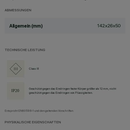
ABMESSUNGEN
142x26x50
Allgemein (mm)
TECHNISCHE LEISTUNG
Class III
Geschützt gegen das Eindringen fester Körper größer als 12 mm, nicht
geschützt gegen das Eindringen von Flüssigkeiten.
Entspricht EN60598-1 und den geltenden Vorschriften.
PHYSIKALISCHE EIGENSCHAFTEN