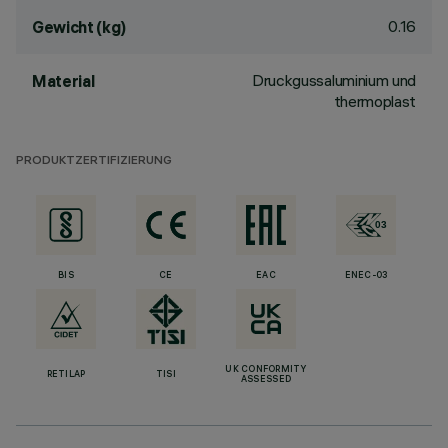
0.16
Gewicht (kg)
Druckgussaluminium und
Material
thermoplast
PRODUKTZERTIFIZIERUNG
BIS
CE
EAC
ENEC-03
UK CONFORMITY
RETILAP
TISI
ASSESSED