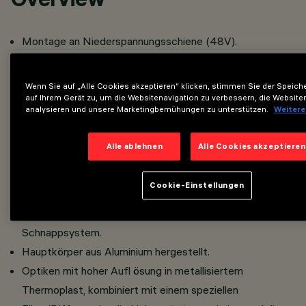
Montage an Niederspannungsschiene (48V).
Der thermoplastische Adapter enthält die DC/DC-
Treiberschaltung mit dimmbarer DALI-Funktionalität.
Wenn Sie auf „Alle Cookies akzeptieren“ klicken, stimmen Sie der Speic
Die integrierte "Powerline“-Technologie ermöglicht die
auf Ihrem Gerät zu, um die Websitenavigation zu verbessern, die Website
analysieren und unsere Marketingbemühungen zu unterstützen.
Weitere
unabhängige Steuerung jedes in die Schiene
eingesetzten Lichtmoduls.
Alle ablehnen
Alle Cookies akzeptieren
Auswahl an linearen fest verbauten Strahlern.
ausgerüstet mit DC/DC-Konverter versteckt in den
Cookie-Einstellungen
Adapter integriert.
Adapteranschluss - Schiene mit Schnellsteck-
Schnappsystem.
Hauptkörper aus Aluminium hergestellt.
Optiken mit hoher Aufl ösung in metallisiertem
Thermoplast, kombiniert mit einem speziellen