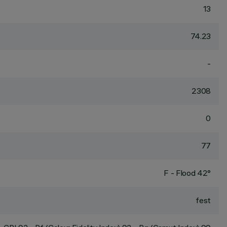
13
74.23
-
2308
0
77
F - Flood 42°
fest