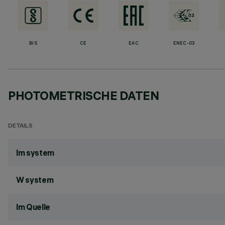
BIS
CE
EAC
ENEC-03
PHOTOMETRISCHE DATEN
DETAILS
lm system
W system
lm Quelle