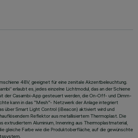
omschiene 48V, geeignet für eine zenitale Akzentbeleuchtung.
bi“ erlaubt es, jedes einzelne Lichtmodul, das an der Schiene
 mit der Casambi-App gesteuert werden, die On-Off- und Dimm-
uchte kann in das "Mesh"- Netzwerk der Anlage integriert
 über Smart Light Control (iBeacon) aktiviert wird und
chauflösendem Reflektor aus metallisiertem Thermoplast. Die
s extrudiertem Aluminium, Innenring aus Thermoplastmaterial,
die gleiche Farbe wie die Produktoberfläche, auf die gewünschte
itssystem.