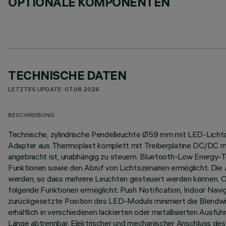
OPTIONALE KOMPONENTEN
TECHNISCHE DATEN
LETZTES UPDATE: 07.08.2026
BESCHREIBUNG
Technische, zylindrische Pendelleuchte Ø59 mm mit LED-Lichtque
Adapter aus Thermoplast komplett mit Treiberplatine DC/DC mit 
angebracht ist, unabhängig zu steuern. Bluetooth-Low Energy
Funktionen sowie den Abruf von Lichtszenarien ermöglicht. Die 
werden, so dass mehrere Leuchten gesteuert werden können. OTA-
folgende Funktionen ermöglicht: Push Notification, Indoor Nav
zurückgesetzte Position des LED-Moduls minimiert die Blendwirk
erhältlich in verschiedenen lackierten oder metallisierten Aus
Länge abtrennbar. Elektrischer und mechanischer Anschluss des