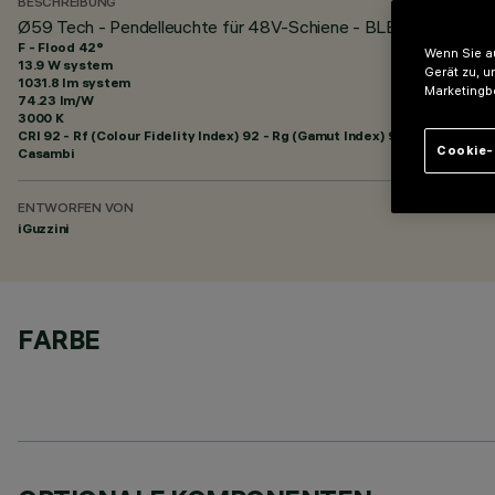
BESCHREIBUNG
Ø59 Tech - Pendelleuchte für 48V-Schiene - BLE Casambi - 
F - Flood 42°
Wenn Sie au
13.9 W system
Gerät zu, u
1031.8 lm system
Marketingb
74.23 lm/W
3000 K
CRI
92
- Rf (Colour Fidelity Index) 92 - Rg (Gamut Index) 99
Cookie-
Casambi
ENTWORFEN VON
iGuzzini
FARBE