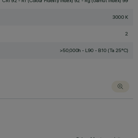
CRI
92
- Rf (Colour Fidelity Index) 92 - Rg (Gamut Index) 99
3000 K
2
>50,000h - L90 - B10 (Ta 25°C)