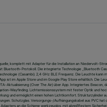
lle, komplett mit Adapter für die Installation an Niedervolt-Str
Bluetooth-Protokoll. Die integrierte Technologie „Bluetooth Casam
-Technologie (Casambi). 2,4 GHz BLE Frequenz. Die Leuchte kann
App ist im Apple Store und im Google Play Store erhältlich. Die Le
Aktualisierung (Over The Air) über App. Integriertes Beacon, das
igation-Wayfinding. Lichtemissionssystem mit fester Optik und ho
ung und ermöglicht einen hohen Lichtkomfort. Strukturzylinder au
führungen. Schutzglas. Versorgungs-/Aufhängungskabel aus PVC hat 
 Adapters an die Schiene werkzeuglos, mit abreißfestem Sicherhe