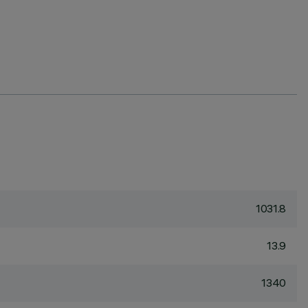
1031.8
13.9
1340