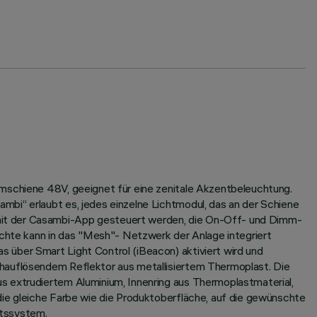
omschiene 48V, geeignet für eine zenitale Akzentbeleuchtung.
bi“ erlaubt es, jedes einzelne Lichtmodul, das an der Schiene
 mit der Casambi-App gesteuert werden, die On-Off- und Dimm-
uchte kann in das "Mesh"- Netzwerk der Anlage integriert
 über Smart Light Control (iBeacon) aktiviert wird und
chauflösendem Reflektor aus metallisiertem Thermoplast. Die
s extrudiertem Aluminium, Innenring aus Thermoplastmaterial,
die gleiche Farbe wie die Produktoberfläche, auf die gewünschte
itssystem.