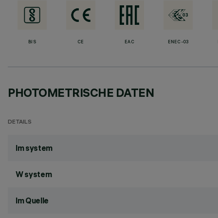
BIS
CE
EAC
ENEC-03
PHOTOMETRISCHE DATEN
DETAILS
lm system
W system
lm Quelle