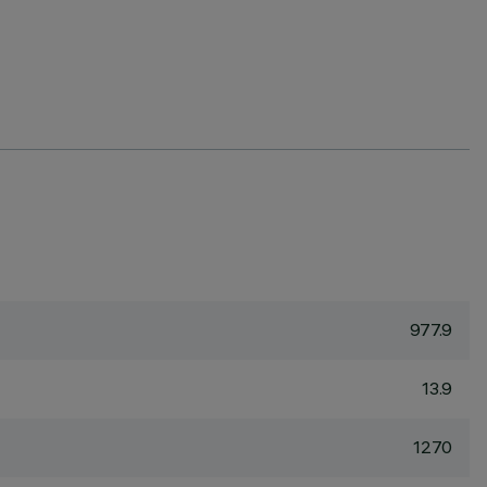
977.9
13.9
1270