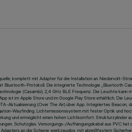
lle, komplett mit Adapter für die Installation an Niedervolt-Str
Bluetooth-Protokoll. Die integrierte Technologie „Bluetooth Casam
-Technologie (Casambi). 2,4 GHz BLE Frequenz. Die Leuchte kann
App ist im Apple Store und im Google Play Store erhältlich. Die Le
Aktualisierung (Over The Air) über App. Integriertes Beacon, das
igation-Wayfinding. Lichtemissionssystem mit fester Optik und ho
ung und ermöglicht einen hohen Lichtkomfort. Strukturzylinder au
führungen. Schutzglas. Versorgungs-/Aufhängungskabel aus PVC hat 
 Adapters an die Schiene werkzeuglos, mit abreißfestem Sicherhe