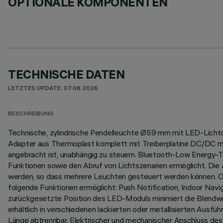
OPTIONALE KOMPONENTEN
TECHNISCHE DATEN
LETZTES UPDATE: 07.08.2026
BESCHREIBUNG
Technische, zylindrische Pendelleuchte Ø59 mm mit LED-Lichtque
Adapter aus Thermoplast komplett mit Treiberplatine DC/DC mit 
angebracht ist, unabhängig zu steuern. Bluetooth-Low Energy
Funktionen sowie den Abruf von Lichtszenarien ermöglicht. Die 
werden, so dass mehrere Leuchten gesteuert werden können. OTA-
folgende Funktionen ermöglicht: Push Notification, Indoor Nav
zurückgesetzte Position des LED-Moduls minimiert die Blendwirk
erhältlich in verschiedenen lackierten oder metallisierten Aus
Länge abtrennbar. Elektrischer und mechanischer Anschluss des