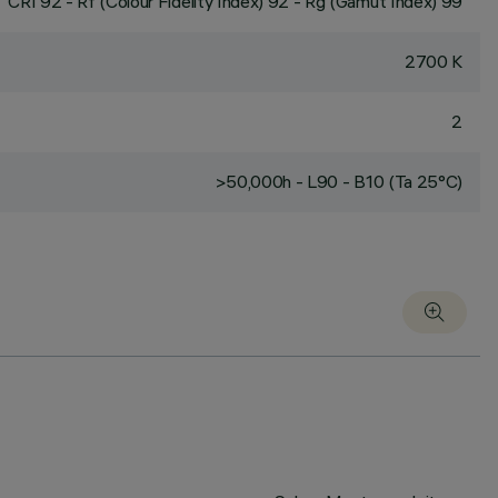
CRI
92
- Rf (Colour Fidelity Index) 92 - Rg (Gamut Index) 99
2700 K
2
>50,000h - L90 - B10 (Ta 25°C)