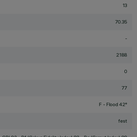
13
70.35
-
2188
0
77
F - Flood 42°
fest