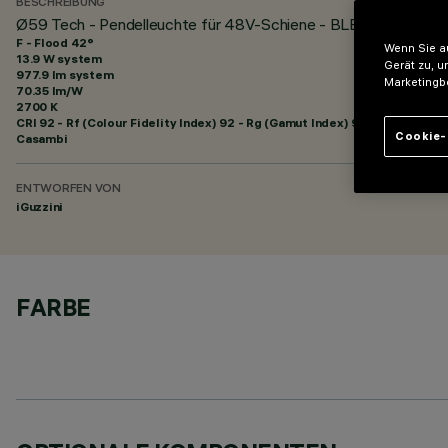
BESCHREIBUNG
Ø59 Tech - Pendelleuchte für 48V-Schiene - BLE Casambi - 
F - Flood 42°
Wenn Sie au
13.9 W system
Gerät zu, u
977.9 lm system
Marketingb
70.35 lm/W
2700 K
CRI
92
- Rf (Colour Fidelity Index) 92 - Rg (Gamut Index) 99
Cookie-
Casambi
ENTWORFEN VON
iGuzzini
FARBE