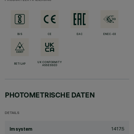
PRODUKTZERTIFIZIERUNG
BIS
CE
EAC
ENEC-03
UK CONFORMITY
RETILAP
ASSESSED
PHOTOMETRISCHE DATEN
DETAILS
1417.5
lm system