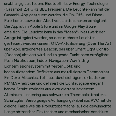
unabhängig zu steuern. Bluetooth-Low Energy-Technologie
(Casambi). 2,4 GHz BLE Frequenz. Die Leuchte kann mit der
Casambi-App gesteuert werden, die On-Off- und Dimm-
Funktionen sowie den Abruf von Lichtszenarien ermöglicht.
Die App ist im Apple Store und im Google Play Store
erhältlich. Die Leuchte kann in das "Mesh"- Netzwerk der
Anlage integriert werden, so dass mehrere Leuchten
gesteuert werden können. OTA-Aktualisierung (Over The Air)
über App. Integriertes Beacon, das über Smart Light Control
(iBeacon) aktiviert wird und folgende Funktionen ermöglicht:
Push Notification, Indoor Navigation-Wayfinding.
Lichtemissionssystem mit fester Optik und
hochauflösendem Reflektor aus metallisiertem Thermoplast.
Ein Deko-Abschlussteil - aus durchsichtigem, extradickem
PMMA - hebt die und definiert die Lichtausgabe elegant
hervor. Strukturzylinder aus extrudiertem lackiertem
Aluminium - Innenring aus schwarzem Thermoplastmaterial.
Schutzglas. Versorgungs-/Aufhängungskabel aus PVC hat die
gleiche Farbe wie die Produktoberfläche, auf die gewünschte
Länge abtrennbar. Elektrischer und mechanischer Anschluss