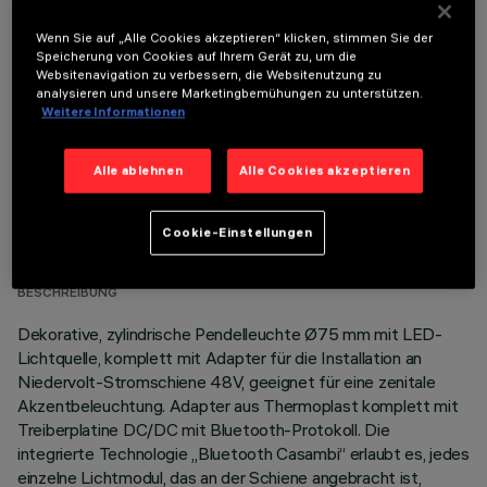
Wenn Sie auf „Alle Cookies akzeptieren“ klicken, stimmen Sie der
OPTIONALE KOMPONENTEN
Speicherung von Cookies auf Ihrem Gerät zu, um die
Websitenavigation zu verbessern, die Websitenutzung zu
analysieren und unsere Marketingbemühungen zu unterstützen.
Weitere Informationen
Alle ablehnen
Alle Cookies akzeptieren
TECHNISCHE DATEN
Cookie-Einstellungen
LETZTES UPDATE: 07.08.2026
BESCHREIBUNG
Dekorative, zylindrische Pendelleuchte Ø75 mm mit LED-
Lichtquelle, komplett mit Adapter für die Installation an
Niedervolt-Stromschiene 48V, geeignet für eine zenitale
Akzentbeleuchtung. Adapter aus Thermoplast komplett mit
Treiberplatine DC/DC mit Bluetooth-Protokoll. Die
integrierte Technologie „Bluetooth Casambi“ erlaubt es, jedes
einzelne Lichtmodul, das an der Schiene angebracht ist,