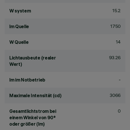
15.2
W system
1750
lm Quelle
14
W Quelle
93.26
Lichtausbeute (realer
Wert)
-
lm im Notbetrieb
3066
Maximale Intensität (cd)
0
Gesamtlichtstrom bei
einem Winkel von 90°
oder größer (lm)