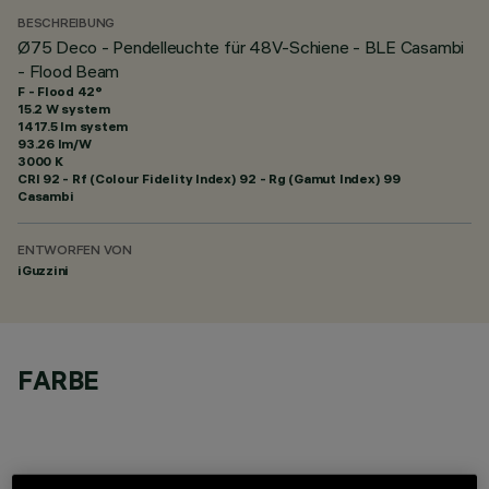
BESCHREIBUNG
Ø75 Deco - Pendelleuchte für 48V-Schiene - BLE Casambi
- Flood Beam
F - Flood 42°
15.2 W system
1417.5 lm system
93.26 lm/W
3000 K
CRI
92
- Rf (Colour Fidelity Index) 92 - Rg (Gamut Index) 99
Casambi
ENTWORFEN VON
iGuzzini
FARBE