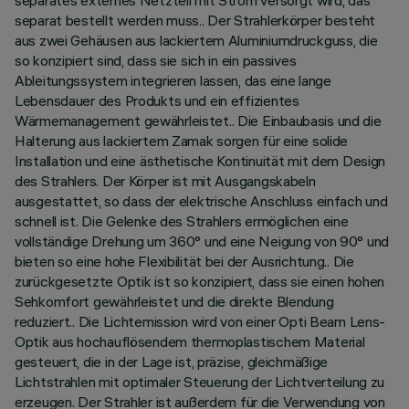
separates externes Netzteil mit Strom versorgt wird, das
separat bestellt werden muss.. Der Strahlerkörper besteht
aus zwei Gehäusen aus lackiertem Aluminiumdruckguss, die
so konzipiert sind, dass sie sich in ein passives
Ableitungssystem integrieren lassen, das eine lange
Lebensdauer des Produkts und ein effizientes
Wärmemanagement gewährleistet.. Die Einbaubasis und die
Halterung aus lackiertem Zamak sorgen für eine solide
Installation und eine ästhetische Kontinuität mit dem Design
des Strahlers. Der Körper ist mit Ausgangskabeln
ausgestattet, so dass der elektrische Anschluss einfach und
schnell ist. Die Gelenke des Strahlers ermöglichen eine
vollständige Drehung um 360° und eine Neigung von 90° und
bieten so eine hohe Flexibilität bei der Ausrichtung.. Die
zurückgesetzte Optik ist so konzipiert, dass sie einen hohen
Sehkomfort gewährleistet und die direkte Blendung
reduziert.. Die Lichtemission wird von einer Opti Beam Lens-
Optik aus hochauflösendem thermoplastischem Material
gesteuert, die in der Lage ist, präzise, gleichmäßige
Lichtstrahlen mit optimaler Steuerung der Lichtverteilung zu
erzeugen. Der Strahler ist außerdem für die Verwendung von