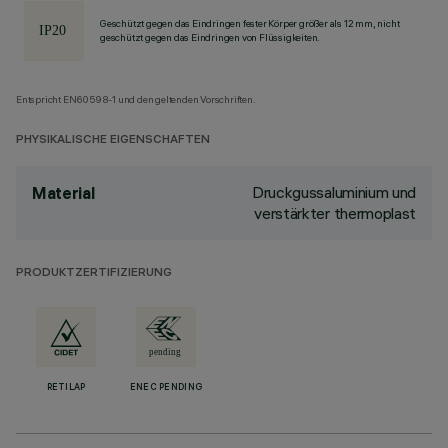
Geschützt gegen das Eindringen fester Körper größer als 12 mm, nicht
geschützt gegen das Eindringen von Flüssigkeiten.
Entspricht EN60598-1 und den geltenden Vorschriften.
PHYSIKALISCHE EIGENSCHAFTEN
Druckgussaluminium und
Material
verstärkter thermoplast
PRODUKTZERTIFIZIERUNG
RETILAP
ENEC PENDING