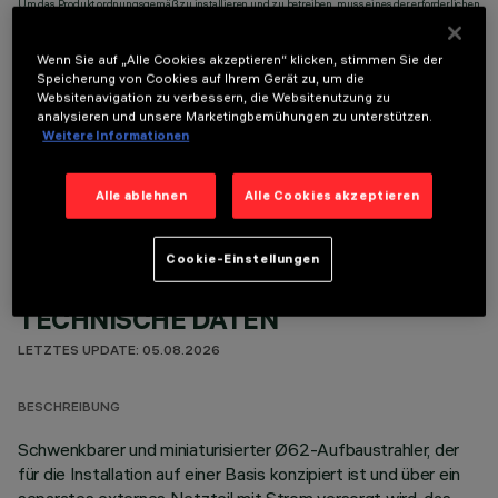
Um das Produkt ordnungsgemäß zu installieren und zu betreiben, muss eines der erforderlichen
Zubehörteile bestellt werden:
Wenn Sie auf „Alle Cookies akzeptieren“ klicken, stimmen Sie der
Speicherung von Cookies auf Ihrem Gerät zu, um die
Websitenavigation zu verbessern, die Websitenutzung zu
analysieren und unsere Marketingbemühungen zu unterstützen.
Weitere Informationen
OPTIONALE KOMPONENTEN
Alle ablehnen
Alle Cookies akzeptieren
Cookie-Einstellungen
TECHNISCHE DATEN
LETZTES UPDATE: 05.08.2026
BESCHREIBUNG
Schwenkbarer und miniaturisierter Ø62-Aufbaustrahler, der
für die Installation auf einer Basis konzipiert ist und über ein