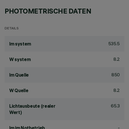
PHOTOMETRISCHE DATEN
DETAILS
535.5
lm system
8.2
W system
850
lm Quelle
8.2
W Quelle
65.3
Lichtausbeute (realer
Wert)
-
lm im Notbetrieb