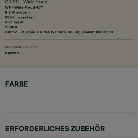
CRI90 - Wide Flood
WF - Wide Flood 47°
8.2 W system
535.5 lm system
65.3 lm/W
3500 K
CRI
92
- Rf (Colour Fidelity Index) 90 - Rg (Gamut Index) 98
ENTWORFEN VON
iGuzzini
FARBE
ERFORDERLICHES ZUBEHÖR