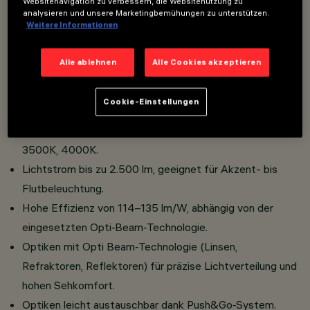
Websitenavigation zu verbessern, die Websitenutzung zu
Spot‑Monopoint‑Versionen mit Aufputz‑ oder
analysieren und unsere Marketingbemühungen zu unterstützen.
Weitere Informationen
Einbaurosette für eine unauffällige Integration in jede
Umgebung.
Alle ablehnen
Alle Cookies akzeptieren
Schutzklasse III mit externen Treibern, die je nach
Konfiguration in verschiedenen Steuerungsarten
Cookie-Einstellungen
verfügbar sind.
Große Auswahl an Farbtemperaturen: 2700K, 3000K,
3500K, 4000K.
Lichtstrom bis zu 2.500 lm, geeignet für Akzent- bis
Flutbeleuchtung.
Hohe Effizienz von 114–135 lm/W, abhängig von der
eingesetzten Opti‑Beam‑Technologie.
Optiken mit Opti Beam‑Technologie (Linsen,
Refraktoren, Reflektoren) für präzise Lichtverteilung und
hohen Sehkomfort.
Optiken leicht austauschbar dank Push&Go‑System.