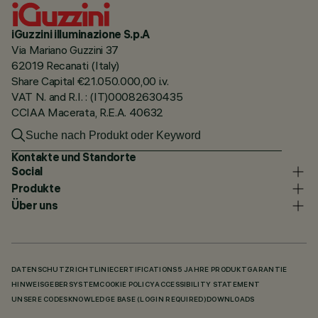
iGuzzini illuminazione S.p.A
Via Mariano Guzzini 37
62019 Recanati (Italy)
Share Capital €21.050.000,00 i.v.
VAT N. and R.I. : (IT)00082630435
CCIAA Macerata, R.E.A. 40632
Kontakte und Standorte
Social
Produkte
Über uns
DATENSCHUTZRICHTLINIE
CERTIFICATIONS
5 JAHRE PRODUKTGARANTIE
HINWEISGEBERSYSTEM
COOKIE POLICY
ACCESSIBILITY STATEMENT
UNSERE CODES
KNOWLEDGE BASE (LOGIN REQUIRED)
DOWNLOADS