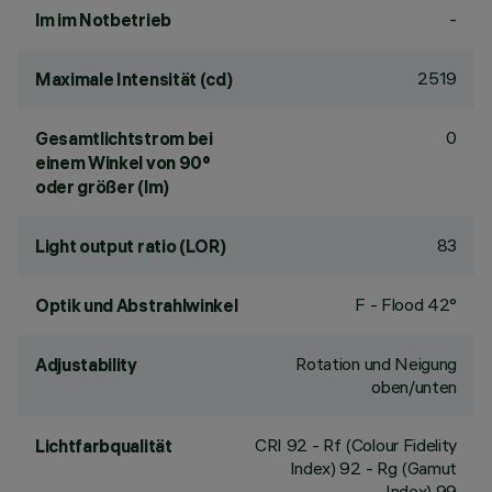
-
lm im Notbetrieb
2519
Maximale Intensität (cd)
0
Gesamtlichtstrom bei
einem Winkel von 90°
oder größer (lm)
83
Light output ratio (LOR)
F - Flood 42°
Optik und Abstrahlwinkel
Rotation und Neigung
Adjustability
oben/unten
CRI
92
- Rf (Colour Fidelity
Lichtfarbqualität
Index) 92 - Rg (Gamut
Index) 99