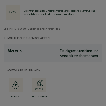
Geschützt gegen das Eindringen fester Körper größer als 12 mm, nicht
geschützt gegen das Eindringen von Flüssigkeiten.
Entspricht EN60598-1 und den geltenden Vorschriften.
PHYSIKALISCHE EIGENSCHAFTEN
Druckgussaluminium und
Material
verstärkter thermoplast
PRODUKTZERTIFIZIERUNG
RETILAP
ENEC PENDING