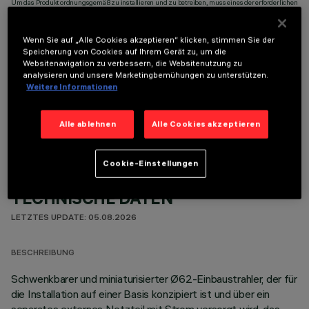
Um das Produkt ordnungsgemäß zu installieren und zu betreiben, muss eines der erforderlichen
Zubehörteile bestellt werden:
Wenn Sie auf „Alle Cookies akzeptieren“ klicken, stimmen Sie der
Speicherung von Cookies auf Ihrem Gerät zu, um die
Websitenavigation zu verbessern, die Websitenutzung zu
analysieren und unsere Marketingbemühungen zu unterstützen.
Weitere Informationen
OPTIONALE KOMPONENTEN
Alle ablehnen
Alle Cookies akzeptieren
Cookie-Einstellungen
TECHNISCHE DATEN
LETZTES UPDATE: 05.08.2026
BESCHREIBUNG
Schwenkbarer und miniaturisierter Ø62-Einbaustrahler, der für
die Installation auf einer Basis konzipiert ist und über ein