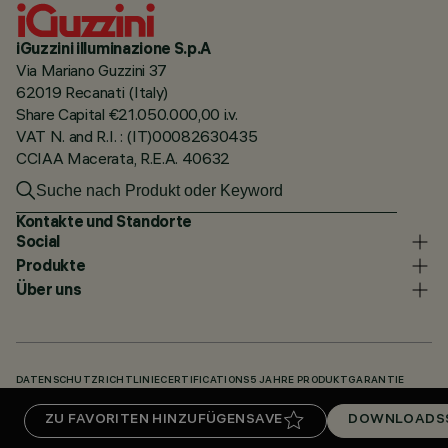
iGuzzini illuminazione S.p.A
Via Mariano Guzzini 37
62019 Recanati (Italy)
Share Capital €21.050.000,00 i.v.
VAT N. and R.I. : (IT)00082630435
CCIAA Macerata, R.E.A. 40632
Kontakte und Standorte
Social
Produkte
Über uns
DATENSCHUTZRICHTLINIE
CERTIFICATIONS
5 JAHRE PRODUKTGARANTIE
HINWEISGEBERSYSTEM
COOKIE POLICY
ACCESSIBILITY STATEMENT
ZU FAVORITEN HINZUFÜGEN
SAVE
DOWNLOADS
UNSERE CODES
KNOWLEDGE BASE (LOGIN REQUIRED)
DOWNLOADS