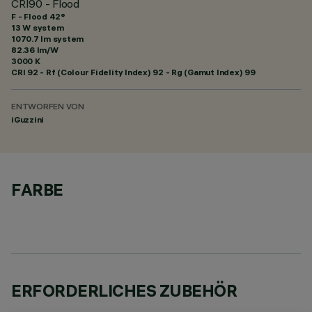
CRI90 - Flood
F - Flood 42°
13 W system
1070.7 lm system
82.36 lm/W
3000 K
CRI
92
- Rf (Colour Fidelity Index) 92 - Rg (Gamut Index) 99
ENTWORFEN VON
iGuzzini
FARBE
ERFORDERLICHES ZUBEHÖR