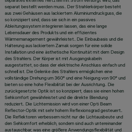
separates externes Netzteil mit Strom versorgt wird, das
separat bestellt werden muss.. Der Strahlerkörper besteht
aus zwei Gehäusen aus lackiertem Aluminiumdruckguss, die
so konzipiert sind, dass sie sich in ein passives
Ableitungssystem integrieren lassen, das eine lange
Lebensdauer des Produkts und ein effizientes
Wärmemanagement gewährleistet.. Die Einbaubasis und die
Halterung aus lackiertem Zamak sorgen für eine solide
Installation und eine ästhetische Kontinuität mit dem Design
des Strahlers. Der Körper ist mit Ausgangskabeln
ausgestattet, so dass der elektrische Anschluss einfach und
schnell ist. Die Gelenke des Strahlers ermöglichen eine
vollständige Drehung um 360° und eine Neigung von 90° und
bieten so eine hohe Flexibilität bei der Ausrichtung.. Die
zurückgesetzte Optik ist so konzipiert, dass sie einen hohen
Sehkomfort gewährleistet und die direkte Blendung
reduziert.. Die Lichtemission wird von einer Opti Beam
Reflector-Optik mit sehr hohem Reflexionsgrad gesteuert..
Die Reflektoren verbessern nicht nur die Lichtausbeute und
den Sehkomfort erheblich, sondern sind auch untereinander
austauschbar, was eine größere Anwendungsflexibilität und