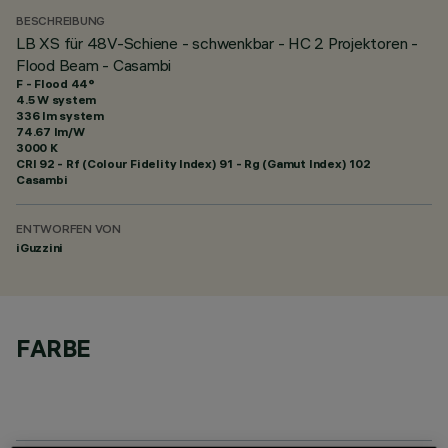
BESCHREIBUNG
LB XS für 48V-Schiene - schwenkbar - HC 2 Projektoren -
Flood Beam - Casambi
F - Flood 44°
4.5 W system
336 lm system
74.67 lm/W
3000 K
CRI
92
- Rf (Colour Fidelity Index) 91 - Rg (Gamut Index) 102
Casambi
ENTWORFEN VON
iGuzzini
FARBE