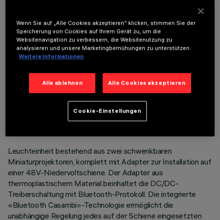
OPTIONALE KOMPONENTEN
Wenn Sie auf „Alle Cookies akzeptieren“ klicken, stimmen Sie der
Speicherung von Cookies auf Ihrem Gerät zu, um die
Websitenavigation zu verbessern, die Websitenutzung zu
analysieren und unsere Marketingbemühungen zu unterstützen.
Weitere Informationen
Alle ablehnen
Alle Cookies akzeptieren
TECHNISCHE DATEN
LETZTES UPDATE: 07.08.2026
Cookie-Einstellungen
BESCHREIBUNG
Leuchteinheit bestehend aus zwei schwenkbaren
Miniaturprojektoren, komplett mit Adapter zur Installation auf
einer 48V-Niedervoltschiene. Der Adapter aus
thermoplastischem Material beinhaltet die DC/DC-
Treiberschaltung mit Bluetooth-Protokoll. Die integrierte
«Bluetooth Casambi»-Technologie ermöglicht die
unabhängige Regelung jedes auf der Schiene eingesetzten