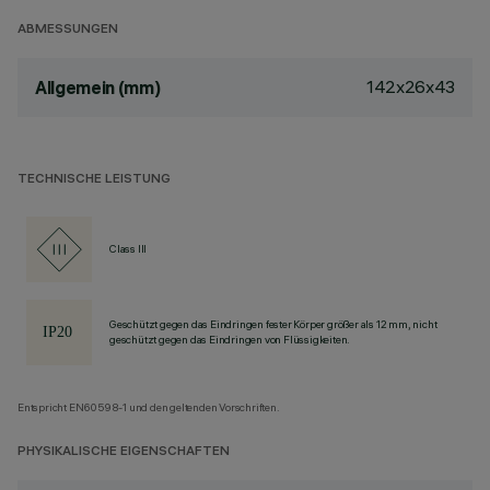
ABMESSUNGEN
142x26x43
Allgemein (mm)
TECHNISCHE LEISTUNG
Class III
Geschützt gegen das Eindringen fester Körper größer als 12 mm, nicht
geschützt gegen das Eindringen von Flüssigkeiten.
Entspricht EN60598-1 und den geltenden Vorschriften.
PHYSIKALISCHE EIGENSCHAFTEN