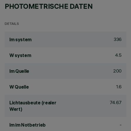
PHOTOMETRISCHE DATEN
DETAILS
336
lm system
4.5
W system
200
lm Quelle
1.6
W Quelle
74.67
Lichtausbeute (realer
Wert)
-
lm im Notbetrieb