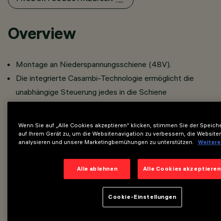
Overview
Montage an Niederspannungsschiene (48V).
Die integrierte Casambi-Technologie ermöglicht die
unabhängige Steuerung jedes in die Schiene
eingesetzten Lichtmoduls.
Das Gerät kann über die Casambi App gesteuert werden,
Wenn Sie auf „Alle Cookies akzeptieren“ klicken, stimmen Sie der Speic
die die Funktionen Ein/Aus, Dimmen und Szenenabruf
auf Ihrem Gerät zu, um die Websitenavigation zu verbessern, die Website
analysieren und unsere Marketingbemühungen zu unterstützen.
Weitere
ermöglicht.
Die App ist im
und im
App Store
Google Play Store
Alle ablehnen
Alle Cookies akzeptieren
erhältlich.
Sie kann in das "Mesh“-Netzwerk des Systems
Cookie-Einstellungen
integriert werden, was die Verwaltung mehrerer Geräte
ermöglicht.