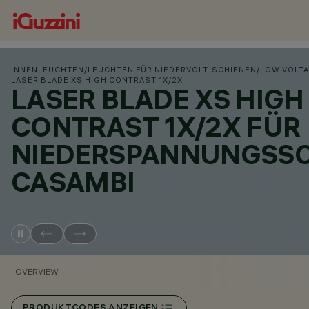
INNENLEUCHTEN
/
LEUCHTEN FÜR NIEDERVOLT-SCHIENEN
/
LOW VOLTA
LASER BLADE XS HIGH CONTRAST 1X/2X
LASER BLADE XS HIGH
CONTRAST 1X/2X FÜR
NIEDERSPANNUNGSSC
CASAMBI
OVERVIEW
PRODUKTCODES ANZEIGEN