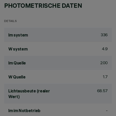
PHOTOMETRISCHE DATEN
DETAILS
336
lm system
4.9
W system
200
lm Quelle
1.7
W Quelle
68.57
Lichtausbeute (realer
Wert)
-
lm im Notbetrieb