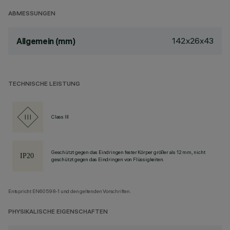
ABMESSUNGEN
142x26x43
Allgemein (mm)
TECHNISCHE LEISTUNG
Class III
Geschützt gegen das Eindringen fester Körper größer als 12 mm, nicht
geschützt gegen das Eindringen von Flüssigkeiten.
Entspricht EN60598-1 und den geltenden Vorschriften.
PHYSIKALISCHE EIGENSCHAFTEN