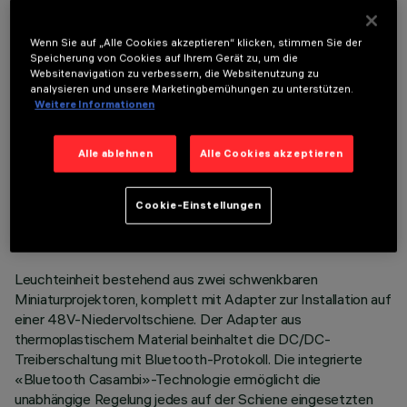
OPTIONALE KOMPONENTEN
Wenn Sie auf „Alle Cookies akzeptieren“ klicken, stimmen Sie der
Speicherung von Cookies auf Ihrem Gerät zu, um die
Websitenavigation zu verbessern, die Websitenutzung zu
analysieren und unsere Marketingbemühungen zu unterstützen.
Weitere Informationen
Alle ablehnen
Alle Cookies akzeptieren
TECHNISCHE DATEN
LETZTES UPDATE: 07.08.2026
Cookie-Einstellungen
BESCHREIBUNG
Leuchteinheit bestehend aus zwei schwenkbaren
Miniaturprojektoren, komplett mit Adapter zur Installation auf
einer 48V-Niedervoltschiene. Der Adapter aus
thermoplastischem Material beinhaltet die DC/DC-
Treiberschaltung mit Bluetooth-Protokoll. Die integrierte
«Bluetooth Casambi»-Technologie ermöglicht die
unabhängige Regelung jedes auf der Schiene eingesetzten