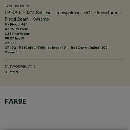
BESCHREIBUNG
LB XS für 48V-Schiene - schwenkbar - HC 2 Projektoren -
Flood Beam - Casambi
F - Flood 44°
4.9 W system
336 lm system
68.57 lm/W
2700 K
CRI
92
- Rf (Colour Fidelity Index) 91 - Rg (Gamut Index) 102
Casambi
ENTWORFEN VON
iGuzzini
FARBE