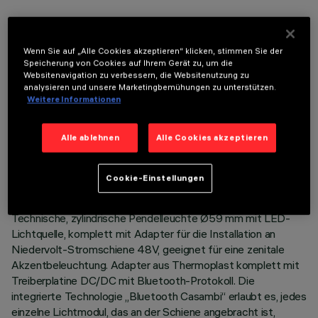
OPTIONALE KOMPONENTEN
Wenn Sie auf „Alle Cookies akzeptieren“ klicken, stimmen Sie der
Speicherung von Cookies auf Ihrem Gerät zu, um die
Websitenavigation zu verbessern, die Websitenutzung zu
analysieren und unsere Marketingbemühungen zu unterstützen.
Weitere Informationen
TECHNISCHE DATEN
Alle ablehnen
Alle Cookies akzeptieren
LETZTES UPDATE: 03.08.2026
Cookie-Einstellungen
BESCHREIBUNG
Technische, zylindrische Pendelleuchte Ø59 mm mit LED-
Lichtquelle, komplett mit Adapter für die Installation an
Niedervolt-Stromschiene 48V, geeignet für eine zenitale
Akzentbeleuchtung. Adapter aus Thermoplast komplett mit
Treiberplatine DC/DC mit Bluetooth-Protokoll. Die
integrierte Technologie „Bluetooth Casambi“ erlaubt es, jedes
einzelne Lichtmodul, das an der Schiene angebracht ist,