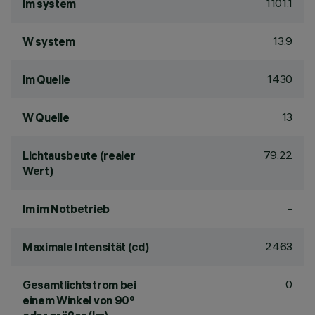
1101.1
lm system
13.9
W system
1430
lm Quelle
13
W Quelle
79.22
Lichtausbeute (realer
Wert)
-
lm im Notbetrieb
2463
Maximale Intensität (cd)
0
Gesamtlichtstrom bei
einem Winkel von 90°