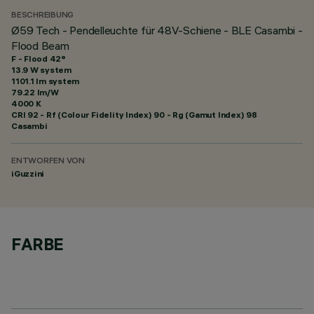
BESCHREIBUNG
Ø59 Tech - Pendelleuchte für 48V-Schiene - BLE Casambi -
Flood Beam
F - Flood 42°
13.9 W system
1101.1 lm system
79.22 lm/W
4000 K
CRI
92
- Rf (Colour Fidelity Index) 90 - Rg (Gamut Index) 98
Casambi
ENTWORFEN VON
iGuzzini
FARBE