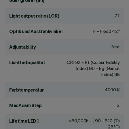
oder größer (lm)
77
Light output ratio (LOR)
F - Flood 42°
Optik und Abstrahlwinkel
fest
Adjustability
CRI
92
- Rf (Colour Fidelity
Lichtfarbqualität
Index) 90 - Rg (Gamut
Index) 98
4000 K
Farbtemperatur
2
MacAdam Step
>50,000h - L90 - B10 (Ta
Lifetime LED 1
25°C)