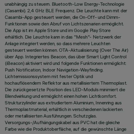
unabhängig zu steuern. Bluetooth-Low Energy-Technologie
(Casambi). 2,4 GHz BLE Frequenz. Die Leuchte kann mit der
Casambi-App gesteuert werden, die On-Off- und Dimm-
Funktionen sowie den Abruf von Lichtszenarien ermöglicht.
Die App ist im Apple Store und im Google Play Store
erhältlich. Die Leuchte kann in das "Mesh"- Netzwerk der
Anlage integriert werden, so dass mehrere Leuchten
gesteuert werden können. OTA-Aktualisierung (Over The Air)
über App. Integriertes Beacon, das über Smart Light Control
(iBeacon) aktiviert wird und folgende Funktionen ermöglicht:
Push Notification, Indoor Navigation-Wayfinding.
Lichtemissionssystem mit fester Optik und
hochauflösendem Reflektor aus metallisiertem Thermoplast.
Die zurückgesetzte Position des LED-Moduls minimiert die
Blendwirkung und ermöglicht einen hohen Lichtkomfort.
Strukturzylinder aus extrudiertem Aluminium, Innenring aus
Thermoplastmaterial, erhältlich in verschiedenen lackierten
oder metallisierten Ausführungen. Schutzglas.
Versorgungs-/Aufhängungskabel aus PVC hat die gleiche
Farbe wie die Produktoberfläche, auf die gewünschte Länge