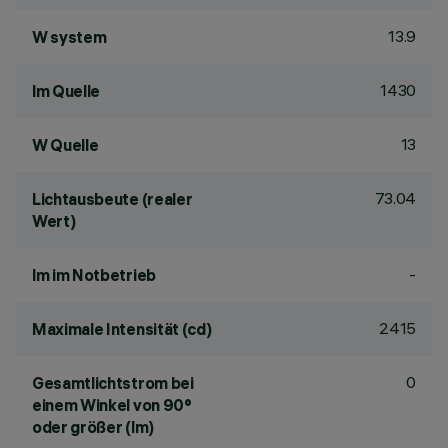
13.9
W system
1430
lm Quelle
13
W Quelle
73.04
Lichtausbeute (realer
Wert)
-
lm im Notbetrieb
2415
Maximale Intensität (cd)
0
Gesamtlichtstrom bei
einem Winkel von 90°
oder größer (lm)