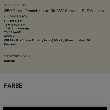
BESCHREIBUNG
Ø59 Deco - Pendelleuchte für 48V-Schiene - BLE Casambi
- Flood Beam
F - Flood 38°
13.9 W system
1015.3 lm system
73.04 lm/W
4000 K
CRI
92
- Rf (Colour Fidelity Index) 90 - Rg (Gamut Index) 98
Casambi
ENTWORFEN VON
iGuzzini
FARBE