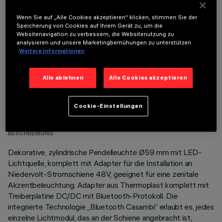
Wenn Sie auf „Alle Cookies akzeptieren“ klicken, stimmen Sie der
OPTIONALE KOMPONENTEN
Speicherung von Cookies auf Ihrem Gerät zu, um die
Websitenavigation zu verbessern, die Websitenutzung zu
analysieren und unsere Marketingbemühungen zu unterstützen.
Weitere Informationen
Alle ablehnen
Alle Cookies akzeptieren
TECHNISCHE DATEN
Cookie-Einstellungen
LETZTES UPDATE: 07.08.2026
BESCHREIBUNG
Dekorative, zylindrische Pendelleuchte Ø59 mm mit LED-
Lichtquelle, komplett mit Adapter für die Installation an
Niedervolt-Stromschiene 48V, geeignet für eine zenitale
Akzentbeleuchtung. Adapter aus Thermoplast komplett mit
Treiberplatine DC/DC mit Bluetooth-Protokoll. Die
integrierte Technologie „Bluetooth Casambi“ erlaubt es, jedes
einzelne Lichtmodul, das an der Schiene angebracht ist,