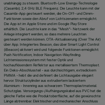
unabhängig zu steuern. Bluetooth-Low Energy-Technologie
(Casambi). 2,4 GHz BLE Frequenz. Die Leuchte kann mit der
Casambi-App gesteuert werden, die On-Off- und Dimm-
Funktionen sowie den Abruf von Lichtszenarien ermöglicht.
Die App ist im Apple Store und im Google Play Store
erhältlich. Die Leuchte kann in das "Mesh"- Netzwerk der
Anlage integriert werden, so dass mehrere Leuchten
gesteuert werden können. OTA-Aktualisierung (Over The Air)
über App. Integriertes Beacon, das über Smart Light Control
(iBeacon) aktiviert wird und folgende Funktionen ermöglicht:
Push Notification, Indoor Navigation-Wayfinding.
Lichtemissionssystem mit fester Optik und
hochauflösendem Reflektor aus metallisiertem Thermoplast.
Ein Deko-Abschlussteil - aus durchsichtigem, extradickem
PMMA - hebt die und definiert die Lichtausgabe elegant
hervor. Strukturzylinder aus extrudiertem lackiertem
Aluminium - Innenring aus schwarzem Thermoplastmaterial.
Schutzglas. Versorgungs-/Aufhängungskabel aus PVC hat die
gleiche Farbe wie die Produktoberfläche, auf die gewünschte
Länge abtrennbar. Elektrischer und mechanischer Anschluss