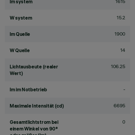
1615
lm system
15.2
W system
1900
lm Quelle
14
W Quelle
106.25
Lichtausbeute (realer
Wert)
-
lm im Notbetrieb
6695
Maximale Intensität (cd)
0
Gesamtlichtstrom bei
einem Winkel von 90°