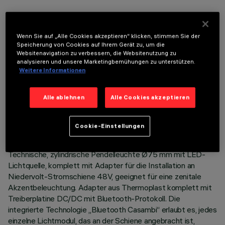
OPTIONALE KOMPONENTEN
Wenn Sie auf „Alle Cookies akzeptieren“ klicken, stimmen Sie der
Speicherung von Cookies auf Ihrem Gerät zu, um die
Websitenavigation zu verbessern, die Websitenutzung zu
analysieren und unsere Marketingbemühungen zu unterstützen.
Weitere Informationen
TECHNISCHE DATEN
Alle ablehnen
Alle Cookies akzeptieren
LETZTES UPDATE: 07.08.2026
Cookie-Einstellungen
BESCHREIBUNG
Technische, zylindrische Pendelleuchte Ø75 mm mit LED-
Lichtquelle, komplett mit Adapter für die Installation an
Niedervolt-Stromschiene 48V, geeignet für eine zenitale
Akzentbeleuchtung. Adapter aus Thermoplast komplett mit
Treiberplatine DC/DC mit Bluetooth-Protokoll. Die
integrierte Technologie „Bluetooth Casambi“ erlaubt es, jedes
einzelne Lichtmodul, das an der Schiene angebracht ist,