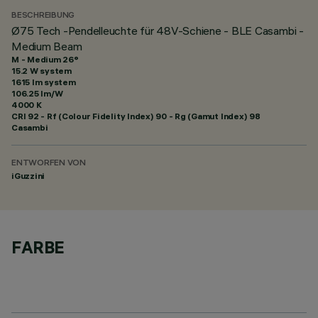
BESCHREIBUNG
Ø75 Tech -Pendelleuchte für 48V-Schiene - BLE Casambi -
Medium Beam
M - Medium 26°
15.2 W system
1615 lm system
106.25 lm/W
4000 K
CRI
92
- Rf (Colour Fidelity Index) 90 - Rg (Gamut Index) 98
Casambi
ENTWORFEN VON
iGuzzini
FARBE