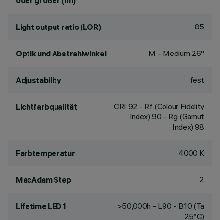
oder größer (lm)
85
Light output ratio (LOR)
M - Medium 26°
Optik und Abstrahlwinkel
fest
Adjustability
CRI
92
- Rf (Colour Fidelity
Lichtfarbqualität
Index) 90 - Rg (Gamut
Index) 98
4000 K
Farbtemperatur
2
MacAdam Step
>50,000h - L90 - B10 (Ta
Lifetime LED 1
25°C)