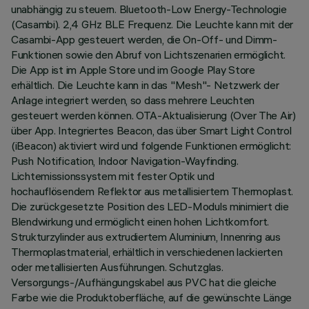
unabhängig zu steuern. Bluetooth-Low Energy-Technologie
(Casambi). 2,4 GHz BLE Frequenz. Die Leuchte kann mit der
Casambi-App gesteuert werden, die On-Off- und Dimm-
Funktionen sowie den Abruf von Lichtszenarien ermöglicht.
Die App ist im Apple Store und im Google Play Store
erhältlich. Die Leuchte kann in das "Mesh"- Netzwerk der
Anlage integriert werden, so dass mehrere Leuchten
gesteuert werden können. OTA-Aktualisierung (Over The Air)
über App. Integriertes Beacon, das über Smart Light Control
(iBeacon) aktiviert wird und folgende Funktionen ermöglicht:
Push Notification, Indoor Navigation-Wayfinding.
Lichtemissionssystem mit fester Optik und
hochauflösendem Reflektor aus metallisiertem Thermoplast.
Die zurückgesetzte Position des LED-Moduls minimiert die
Blendwirkung und ermöglicht einen hohen Lichtkomfort.
Strukturzylinder aus extrudiertem Aluminium, Innenring aus
Thermoplastmaterial, erhältlich in verschiedenen lackierten
oder metallisierten Ausführungen. Schutzglas.
Versorgungs-/Aufhängungskabel aus PVC hat die gleiche
Farbe wie die Produktoberfläche, auf die gewünschte Länge