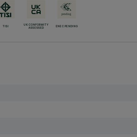
UK CONFORMITY
TISI
ENEC PENDING
ASSESSED