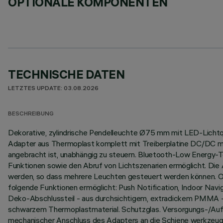
OPTIONALE KOMPONENTEN
TECHNISCHE DATEN
LETZTES UPDATE: 03.08.2026
BESCHREIBUNG
Dekorative, zylindrische Pendelleuchte Ø75 mm mit LED-Lichtque
Adapter aus Thermoplast komplett mit Treiberplatine DC/DC mit 
angebracht ist, unabhängig zu steuern. Bluetooth-Low Energy
Funktionen sowie den Abruf von Lichtszenarien ermöglicht. Die 
werden, so dass mehrere Leuchten gesteuert werden können. OTA-
folgende Funktionen ermöglicht: Push Notification, Indoor Nav
Deko-Abschlussteil - aus durchsichtigem, extradickem PMMA - he
schwarzem Thermoplastmaterial. Schutzglas. Versorgungs-/Aufh
mechanischer Anschluss des Adapters an die Schiene werkzeugl