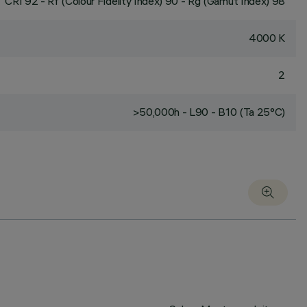
CRI
92
- Rf (Colour Fidelity Index) 90 - Rg (Gamut Index) 98
4000 K
2
>50,000h - L90 - B10 (Ta 25°C)