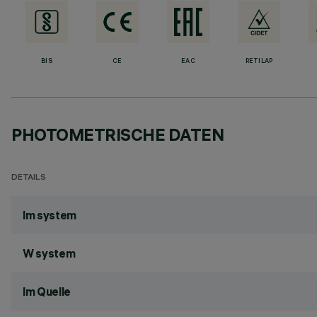
BIS
CE
EAC
RETILAP
PHOTOMETRISCHE DATEN
DETAILS
lm system
W system
lm Quelle