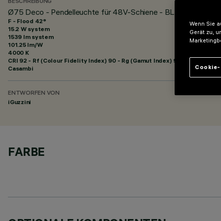
BESCHREIBUNG
Ø75 Deco - Pendelleuchte für 48V-Schiene - BLE Casambi - 
F - Flood 42°
Wenn Sie au
15.2 W system
Gerät zu, u
1539 lm system
Marketingb
101.25 lm/W
4000 K
CRI
92
- Rf (Colour Fidelity Index) 90 - Rg (Gamut Index) 98
Cookie-
Casambi
ENTWORFEN VON
iGuzzini
FARBE