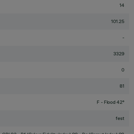
14
101.25
-
3329
0
81
F - Flood 42°
fest