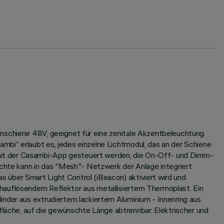
omschiene 48V, geeignet für eine zenitale Akzentbeleuchtung.
bi“ erlaubt es, jedes einzelne Lichtmodul, das an der Schiene
 mit der Casambi-App gesteuert werden, die On-Off- und Dimm-
uchte kann in das "Mesh"- Netzwerk der Anlage integriert
 über Smart Light Control (iBeacon) aktiviert wird und
chauflösendem Reflektor aus metallisiertem Thermoplast. Ein
inder aus extrudiertem lackiertem Aluminium - Innenring aus
äche, auf die gewünschte Länge abtrennbar. Elektrischer und