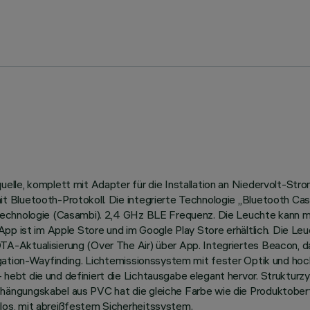
lle, komplett mit Adapter für die Installation an Niedervolt-Str
Bluetooth-Protokoll. Die integrierte Technologie „Bluetooth Casam
-Technologie (Casambi). 2,4 GHz BLE Frequenz. Die Leuchte kann
App ist im Apple Store und im Google Play Store erhältlich. Die Le
Aktualisierung (Over The Air) über App. Integriertes Beacon, das
igation-Wayfinding. Lichtemissionssystem mit fester Optik und ho
bt die und definiert die Lichtausgabe elegant hervor. Strukturzyl
ängungskabel aus PVC hat die gleiche Farbe wie die Produktoberfl
os, mit abreißfestem Sicherheitssystem.