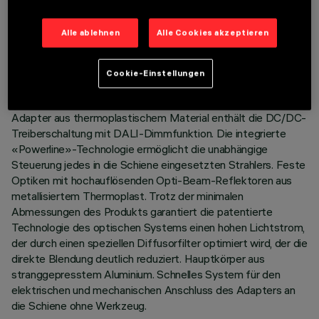
TECHNISCHE DATEN
LETZTES UPDATE: 07.08.2026
Alle ablehnen
Alle Cookies akzeptieren
BESCHREIBUNG
Cookie-Einstellungen
Festes lineares Modul mit 10 optischen Elementen, komplett
mit Adapter für die Installation auf Superrail LV-Schienen. Der
Adapter aus thermoplastischem Material enthält die DC/DC-
Treiberschaltung mit DALI-Dimmfunktion. Die integrierte
«Powerline»-Technologie ermöglicht die unabhängige
Steuerung jedes in die Schiene eingesetzten Strahlers. Feste
Optiken mit hochauflösenden Opti-Beam-Reflektoren aus
metallisiertem Thermoplast. Trotz der minimalen
Abmessungen des Produkts garantiert die patentierte
Technologie des optischen Systems einen hohen Lichtstrom,
der durch einen speziellen Diffusorfilter optimiert wird, der die
direkte Blendung deutlich reduziert. Hauptkörper aus
stranggepresstem Aluminium. Schnelles System für den
elektrischen und mechanischen Anschluss des Adapters an
die Schiene ohne Werkzeug.