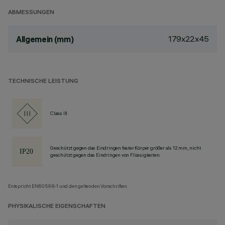
ABMESSUNGEN
179x22x45
Allgemein (mm)
TECHNISCHE LEISTUNG
Class III
Geschützt gegen das Eindringen fester Körper größer als 12 mm, nicht
geschützt gegen das Eindringen von Flüssigkeiten.
Entspricht EN60598-1 und den geltenden Vorschriften.
PHYSIKALISCHE EIGENSCHAFTEN