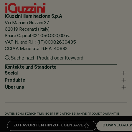
iGuzzini illuminazione S.p.A
Via Mariano Guzzini 37
62019 Recanati (Italy)
Share Capital €21.050.000,00 i.v.
VAT N. and R.I. : (IT)00082630435
CCIAA Macerata, R.E.A. 40632
Kontakte und Standorte
Social
Produkte
Über uns
DATENSCHUTZRICHTLINIE
CERTIFICATIONS
5 JAHRE PRODUKTGARANTIE
HINWEISGEBERSYSTEM
COOKIE POLICY
ACCESSIBILITY STATEMENT
ZU FAVORITEN HINZUFÜGEN
SAVE
DOWNLOADS
UNSERE CODES
KNOWLEDGE BASE (LOGIN REQUIRED)
DOWNLOADS