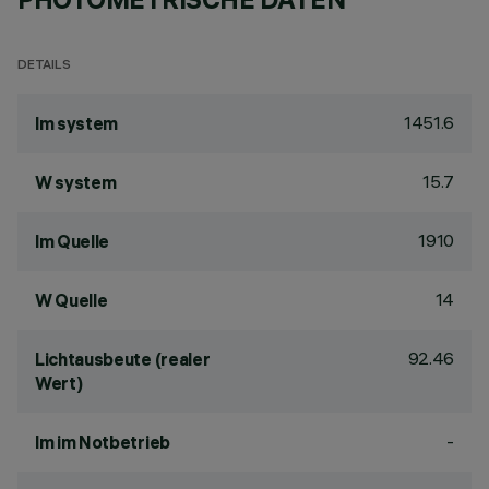
DETAILS
1451.6
lm system
15.7
W system
1910
lm Quelle
14
W Quelle
92.46
Lichtausbeute (realer
Wert)
-
lm im Notbetrieb