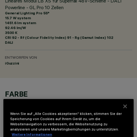
Lineares Modul LB XS für Superrail 48V-Schiene - DALI
Powerline - GL Pro 10 Zellen
General Lighting Pro 55°
15.7 W system
1451.6 lm system
92.46 lm/W
3500 K
CRI
92
- Rf (Colour Fidelity Index) 91 - Rg (Gamut Index) 102
DALI
ENTWORFEN VON
iGuzzini
FARBE
Wenn Sie auf „Alle Cookies akzeptieren“ klicken, stimmen Sie der
Speicherung von Cookies auf Ihrem Gerät zu, um die
Websitenavigation zu verbessern, die Websitenutzung zu
analysieren und unsere Marketingbemühungen zu unterstützen.
Weitere Informationen