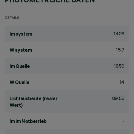
DETAILS
1406
lm system
15.7
W system
1850
lm Quelle
14
W Quelle
89.55
Lichtausbeute (realer
Wert)
-
lm im Notbetrieb