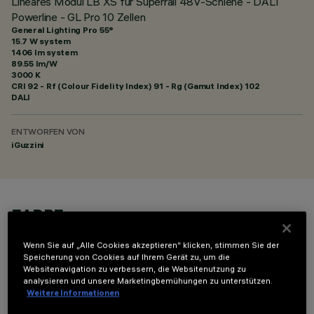
Lineares Modul LB XS für Superrail 48V-Schiene - DALI
Powerline - GL Pro 10 Zellen
General Lighting Pro 55°
15.7 W system
1406 lm system
89.55 lm/W
3000 K
CRI
92
- Rf (Colour Fidelity Index) 91 - Rg (Gamut Index) 102
DALI
ENTWORFEN VON
iGuzzini
FARBE
Wenn Sie auf „Alle Cookies akzeptieren“ klicken, stimmen Sie der
Speicherung von Cookies auf Ihrem Gerät zu, um die
Websitenavigation zu verbessern, die Websitenutzung zu
analysieren und unsere Marketingbemühungen zu unterstützen.
Weitere Informationen