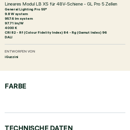
Lineares Modul LB XS für 48V-Schiene - GL Pro 5 Zellen
General Lighting Pro 55°
9.8 W system
957.6 lm system
97.71 lm/W
4000 K
CRI
82
- Rf (Colour Fidelity Index) 84 - Rg (Gamut Index) 96
DALI
ENTWORFEN VON
iGuzzini
FARBE
TECHNISCHE DATEN