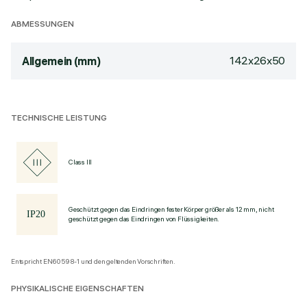
ABMESSUNGEN
142x26x50
Allgemein (mm)
TECHNISCHE LEISTUNG
Class III
Geschützt gegen das Eindringen fester Körper größer als 12 mm, nicht
geschützt gegen das Eindringen von Flüssigkeiten.
Entspricht EN60598-1 und den geltenden Vorschriften.
PHYSIKALISCHE EIGENSCHAFTEN