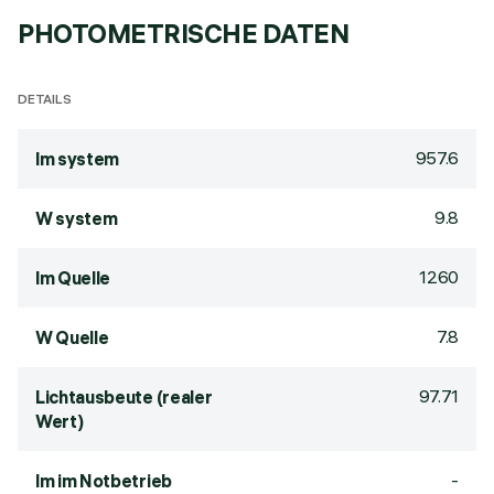
PHOTOMETRISCHE DATEN
DETAILS
957.6
lm system
9.8
W system
1260
lm Quelle
7.8
W Quelle
97.71
Lichtausbeute (realer
Wert)
-
lm im Notbetrieb