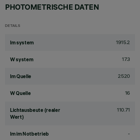
PHOTOMETRISCHE DATEN
DETAILS
1915.2
lm system
17.3
W system
2520
lm Quelle
16
W Quelle
110.71
Lichtausbeute (realer
Wert)
-
lm im Notbetrieb