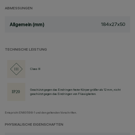
ABMESSUNGEN
184x27x50
Allgemein (mm)
TECHNISCHE LEISTUNG
Class III
Geschützt gegen das Eindringen fester Körper größer als 12 mm, nicht
geschützt gegen das Eindringen von Flüssigkeiten.
Entspricht EN60598-1 und den geltenden Vorschriften.
PHYSIKALISCHE EIGENSCHAFTEN