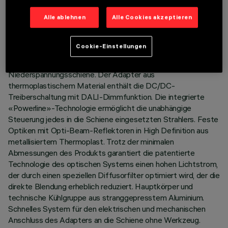
LETZTES UPDATE: 07.08.2026
Alle ablehnen
Alle Cookies akzeptieren
BESCHREIBUNG
Cookie-Einstellungen
Festes lineares Modul mit 10 optischen Elementen, komplett
mit Adapter zur Installation auf einer 48V-
Niederspannungsschiene. Der Adapter aus
thermoplastischem Material enthält die DC/DC-
Treiberschaltung mit DALI-Dimmfunktion. Die integrierte
«Powerline»-Technologie ermöglicht die unabhängige
Steuerung jedes in die Schiene eingesetzten Strahlers. Feste
Optiken mit Opti-Beam-Reflektoren in High Definition aus
metallisiertem Thermoplast. Trotz der minimalen
Abmessungen des Produkts garantiert die patentierte
Technologie des optischen Systems einen hohen Lichtstrom,
der durch einen speziellen Diffusorfilter optimiert wird, der die
direkte Blendung erheblich reduziert. Hauptkörper und
technische Kühlgruppe aus stranggepresstem Aluminium.
Schnelles System für den elektrischen und mechanischen
Anschluss des Adapters an die Schiene ohne Werkzeug.