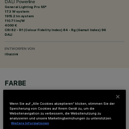
DALI Powerline
General Lighting Pro 55°
17.3 W system
1915.2 lm system
110.71 lm/W
4000 K
CRI
82
- Rf (Colour Fidelity Index) 84 - Rg (Gamut Index) 96
DALI
ENTWORFEN VON
iGuzzini
FARBE
Wenn Sie auf „Alle Cookies akzeptieren“ klicken, stimmen Sie der
Speicherung von Cookies auf Ihrem Gerät zu, um die
Websitenavigation zu verbessern, die Websitenutzung zu
analysieren und unsere Marketingbemühungen zu unterstützen.
TECHNISCHE DATEN
Weitere Informationen