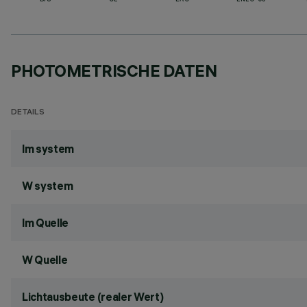
BIS
CE
EAC
ENEC-03
PHOTOMETRISCHE DATEN
DETAILS
lm system
W system
lm Quelle
W Quelle
Lichtausbeute (realer Wert)