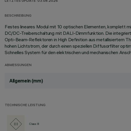
LETZTES UPDATE: 03.08.2026
BESCHREIBUNG
Festes lineares Modul mit 10 optischen Elementen, komplett mi
DC/DC-Treiberschaltung mit DALI-Dimmfunktion. Die integrierte
Opti-Beam-Reflektoren in High Definition aus metallisiertem T
hohen Lichtstrom, der durch einen speziellen Diffusorfilter opt
Schnelles System für den elektrischen und mechanischen Ansch
ABMESSUNGEN
Allgemein (mm)
TECHNISCHE LEISTUNG
Class III