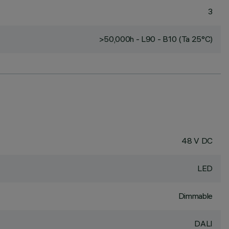
3
>50,000h - L90 - B10 (Ta 25°C)
48 V DC
LED
Dimmable
DALI