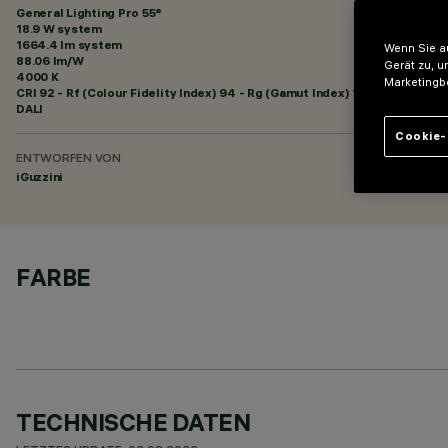
General Lighting Pro 55°
18.9 W system
1664.4 lm system
Wenn Sie au
88.06 lm/W
Gerät zu, u
4000 K
Marketingb
CRI
92
- Rf (Colour Fidelity Index) 94 - Rg (Gamut Index) 102
DALI
Cookie-
ENTWORFEN VON
iGuzzini
FARBE
TECHNISCHE DATEN