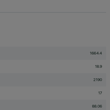
1664.4
18.9
2190
17
88.06