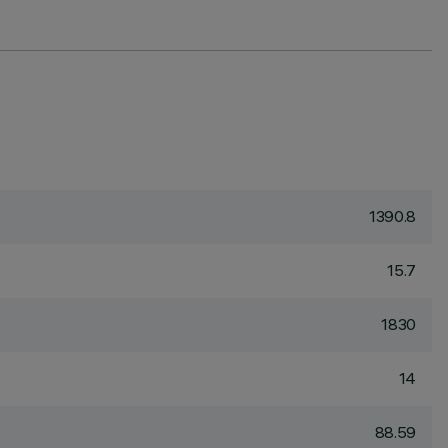
1390.8
15.7
1830
14
88.59