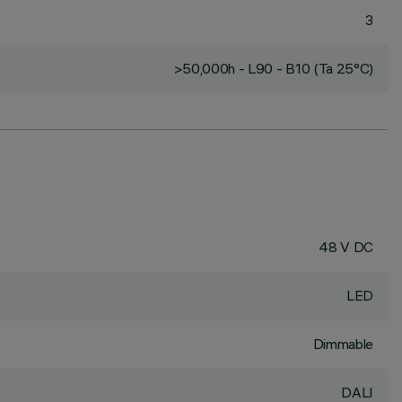
3
>50,000h - L90 - B10 (Ta 25°C)
48 V DC
LED
Dimmable
DALI