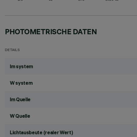
BIS
CE
EAC
ENEC-03
PHOTOMETRISCHE DATEN
DETAILS
lm system
W system
lm Quelle
W Quelle
Lichtausbeute (realer Wert)