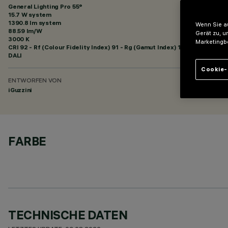
General Lighting Pro 55°
15.7 W system
1390.8 lm system
Wenn Sie au
88.59 lm/W
Gerät zu, u
3000 K
Marketingb
CRI
92
- Rf (Colour Fidelity Index) 91 - Rg (Gamut Index) 102
DALI
Cookie-
ENTWORFEN VON
iGuzzini
FARBE
TECHNISCHE DATEN