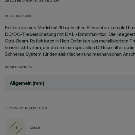
LETZTES UPDATE: 03.08.2026
BESCHREIBUNG
Festes lineares Modul mit 10 optischen Elementen, komplett mi
DC/DC-Treiberschaltung mit DALI-Dimmfunktion. Die integrierte
Opti-Beam-Reflektoren in High Definition aus metallisiertem T
hohen Lichtstrom, der durch einen speziellen Diffusorfilter opt
Schnelles System für den elektrischen und mechanischen Ansch
ABMESSUNGEN
Allgemein (mm)
TECHNISCHE LEISTUNG
Class III