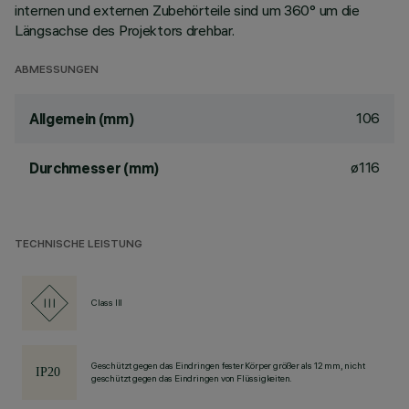
internen und externen Zubehörteile sind um 360° um die
Längsachse des Projektors drehbar.
ABMESSUNGEN
106
Allgemein (mm)
ø116
Durchmesser (mm)
TECHNISCHE LEISTUNG
Class III
Geschützt gegen das Eindringen fester Körper größer als 12 mm, nicht
geschützt gegen das Eindringen von Flüssigkeiten.