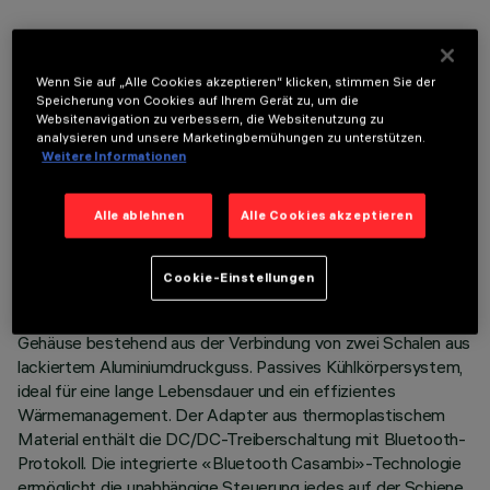
Wenn Sie auf „Alle Cookies akzeptieren“ klicken, stimmen Sie der
Speicherung von Cookies auf Ihrem Gerät zu, um die
TECHNISCHE DATEN
Websitenavigation zu verbessern, die Websitenutzung zu
analysieren und unsere Marketingbemühungen zu unterstützen.
LETZTES UPDATE: 07.08.2026
Weitere Informationen
BESCHREIBUNG
Alle ablehnen
Alle Cookies akzeptieren
Miniatur-Schwenkstrahler komplett mit Adapter zur
Installation auf einer 48V-Niedervoltschiene Superrail -
Cookie-Einstellungen
Version mit mechanischer Neigungsarretierung und
Sicherheitsbefestigung auf der Schiene ohne Werkzeug.
Gehäuse bestehend aus der Verbindung von zwei Schalen aus
lackiertem Aluminiumdruckguss. Passives Kühlkörpersystem,
ideal für eine lange Lebensdauer und ein effizientes
Wärmemanagement. Der Adapter aus thermoplastischem
Material enthält die DC/DC-Treiberschaltung mit Bluetooth-
Protokoll. Die integrierte «Bluetooth Casambi»-Technologie
ermöglicht die unabhängige Steuerung jedes auf der Schiene