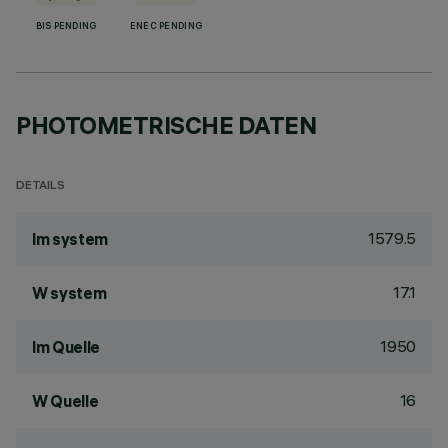
BIS PENDING
ENEC PENDING
PHOTOMETRISCHE DATEN
DETAILS
1579.5
lm system
17.1
W system
1950
lm Quelle
16
W Quelle