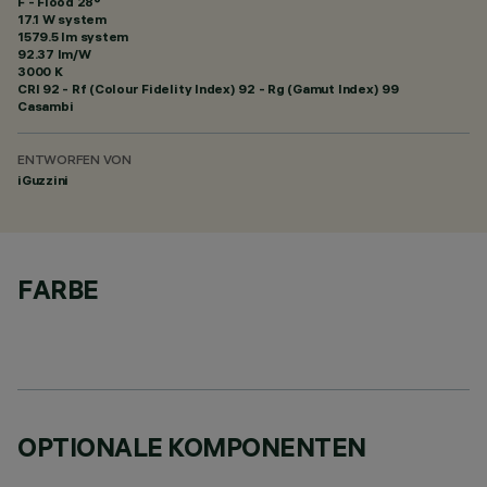
F - Flood 28°
17.1 W system
1579.5 lm system
92.37 lm/W
3000 K
CRI
92
- Rf (Colour Fidelity Index) 92 - Rg (Gamut Index) 99
Casambi
ENTWORFEN VON
iGuzzini
FARBE
OPTIONALE KOMPONENTEN