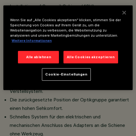
Installation auf Superrail-Schiene (48V).
Miniaturisierte Projektoren mit im Intrack-Adapter
Wenn Sie auf „Alle Cookies akzeptieren“ klicken, stimmen Sie der
integriertem Treiber.
Speicherung von Cookies auf Ihrem Gerät zu, um die
Websitenavigation zu verbessern, die Websitenutzung zu
LED CoB mit hohem Farbwiedergabeindex.
analysieren und unsere Marketingbemühungen zu unterstützen.
Gehäuse bestehend aus der Verbindung von zwei
Weitere Informationen
lackierten Aluminiumdruckgussschalen,
Schienenverbindungsbügel aus lackiertem Zamak.
Alle ablehnen
Alle Cookies akzeptieren
Drehung von 360° auf der vertikalen Achse und 350° auf
der horizontalen Achse.
Cookie-Einstellungen
Aufhängungskabel mit millimetergenauem
Verstellsystem.
Die zurückgesetzte Position der Optikgruppe garantiert
einen hohen Sehkomfort.
Schnelles System für den elektrischen und
mechanischen Anschluss des Adapters an die Schiene
ohne Werkzeug.