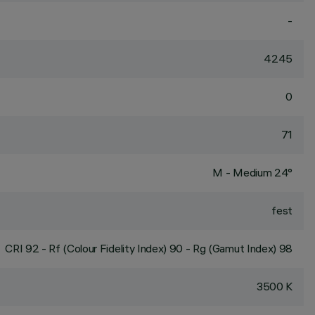
-
4245
0
71
M - Medium 24°
fest
CRI
92
- Rf (Colour Fidelity Index) 90 - Rg (Gamut Index) 98
3500 K