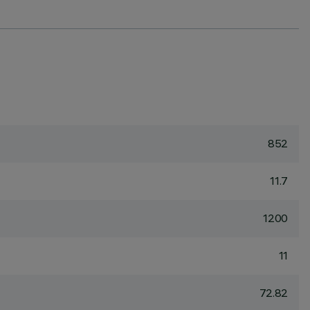
852
11.7
1200
11
72.82