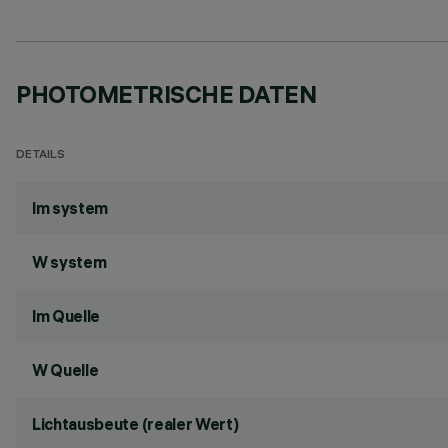
PHOTOMETRISCHE DATEN
DETAILS
lm system
W system
lm Quelle
W Quelle
Lichtausbeute (realer Wert)