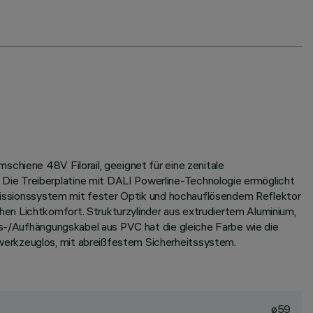
schiene 48V Filorail, geeignet für eine zenitale
Die Treiberplatine mit DALI Powerline-Technologie ermöglicht
temissionssystem mit fester Optik und hochauflösendem Reflektor
en Lichtkomfort. Strukturzylinder aus extrudiertem Aluminium,
ngs-/Aufhängungskabel aus PVC hat die gleiche Farbe wie die
werkzeuglos, mit abreißfestem Sicherheitssystem.
ø59