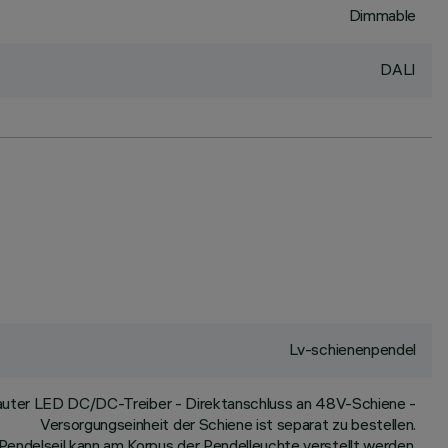
Dimmable
DALI
Lv-schienenpendel
auter LED DC/DC-Treiber - Direktanschluss an 48V-Schiene -
Versorgungseinheit der Schiene ist separat zu bestellen.
Pendelseil kann am Korpus der Pendelleuchte verstellt werden.