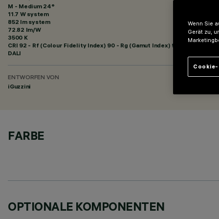
M - Medium 24°
11.7 W system
852 lm system
Wenn Sie au
72.82 lm/W
Gerät zu, u
3500 K
Marketingb
CRI
92
- Rf (Colour Fidelity Index) 90 - Rg (Gamut Index) 98
DALI
Cookie-
ENTWORFEN VON
iGuzzini
FARBE
OPTIONALE KOMPONENTEN