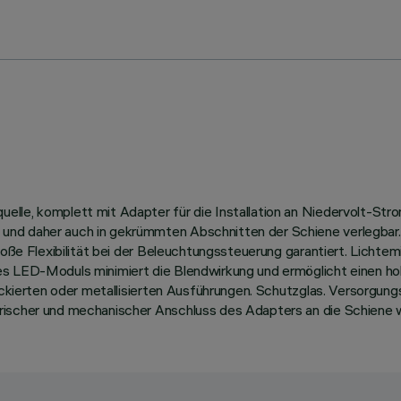
le, komplett mit Adapter für die Installation an Niedervolt-Strom
nd daher auch in gekrümmten Abschnitten der Schiene verlegbar. 
 große Flexibilität bei der Beleuchtungssteuerung garantiert. Lich
es LED-Moduls minimiert die Blendwirkung und ermöglicht einen hoh
lackierten oder metallisierten Ausführungen. Schutzglas. Versorgu
rischer und mechanischer Anschluss des Adapters an die Schiene 