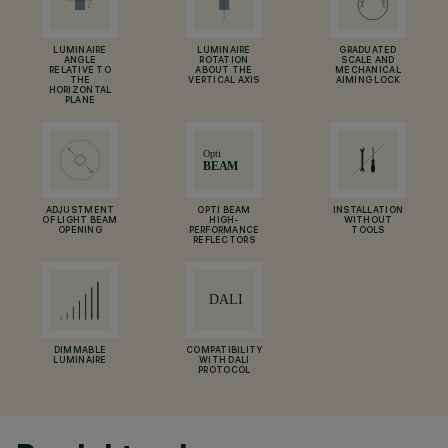
LUMINAIRE
LUMINAIRE
GRADUATED
ANGLE
ROTATION
SCALE AND
RELATIVE TO
ABOUT THE
MECHANICAL
THE
VERTICAL AXIS
AIMING LOCK
HORIZONTAL
PLANE
ADJUSTMENT
OPTI BEAM
INSTALLATION
OF LIGHT BEAM
HIGH-
WITHOUT
OPENING
PERFORMANCE
TOOLS
REFLECTORS
DIMMABLE
COMPATIBILITY
LUMINAIRE
WITH DALI
PROTOCOL