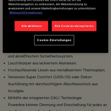
Websitenavigation zu verbessern, die Websitenutzung zu
analysieren und unsere Marketingbemühungen zu unterstützen.
PRODUKTCODES ANZEIGEN
Weitere Informationen
Overview
Alle ablehnen
Alle Cookies akzeptieren
Cookie-Einstellungen
Installation an Schiene Filorail 48V (16A).
Adapter-Schienen-Anschluss mit Schnelleinrastsystem
und abreißfestem Sicherheitssystem.
Leuchtkörper aus lackiertem Aluminium.
Hochauflösende Linsen aus metallisiertem Thermoplast.
Versionen Super Comfort (UGR<10) oder Dekor-
Ausführung mit durchsichtigem Abschlussstück aus
Acrylglas.
Mithilfe der integrierten DALI Technologie
Powerline können Dimmung und Einschaltung für jedes an