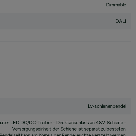
Dimmable
DALI
Lv-schienenpendel
auter LED DC/DC-Treiber - Direktanschluss an 48V-Schiene -
Versorgungseinheit der Schiene ist separat zu bestellen.
Pendelseil kann am Korpus der Pendelleuchte verstellt werden.