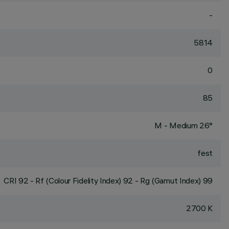
-
5814
0
85
M - Medium 26°
fest
CRI
92
- Rf (Colour Fidelity Index) 92 - Rg (Gamut Index) 99
2700 K