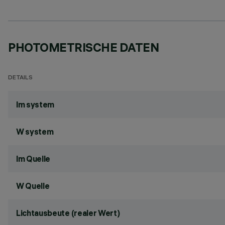
PHOTOMETRISCHE DATEN
DETAILS
lm system
W system
lm Quelle
W Quelle
Lichtausbeute (realer Wert)