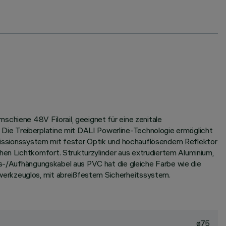
schiene 48V Filorail, geeignet für eine zenitale
Die Treiberplatine mit DALI Powerline-Technologie ermöglicht
temissionssystem mit fester Optik und hochauflösendem Reflektor
en Lichtkomfort. Strukturzylinder aus extrudiertem Aluminium,
ngs-/Aufhängungskabel aus PVC hat die gleiche Farbe wie die
werkzeuglos, mit abreißfestem Sicherheitssystem.
ø75