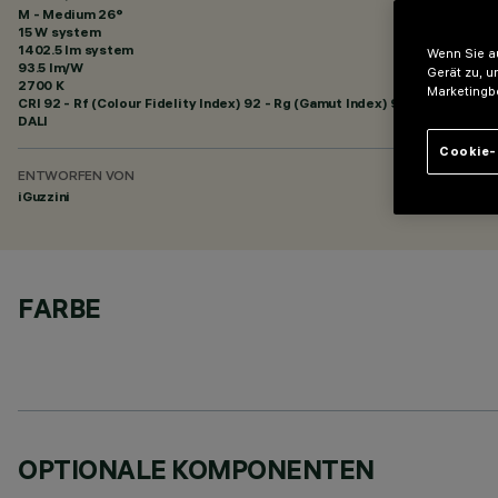
M - Medium 26°
15 W system
1402.5 lm system
Wenn Sie au
93.5 lm/W
Gerät zu, u
2700 K
Marketingb
CRI
92
- Rf (Colour Fidelity Index) 92 - Rg (Gamut Index) 99
DALI
Cookie-
ENTWORFEN VON
iGuzzini
FARBE
OPTIONALE KOMPONENTEN