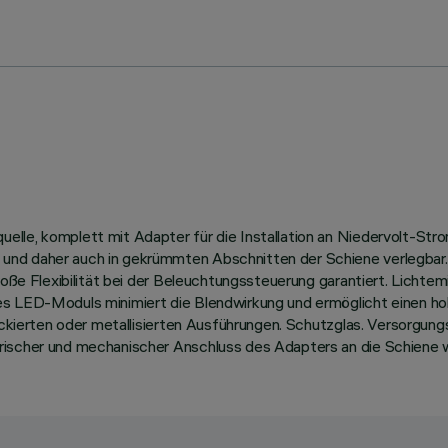
le, komplett mit Adapter für die Installation an Niedervolt-Strom
nd daher auch in gekrümmten Abschnitten der Schiene verlegbar. 
 große Flexibilität bei der Beleuchtungssteuerung garantiert. Lich
es LED-Moduls minimiert die Blendwirkung und ermöglicht einen hoh
lackierten oder metallisierten Ausführungen. Schutzglas. Versorgu
rischer und mechanischer Anschluss des Adapters an die Schiene 