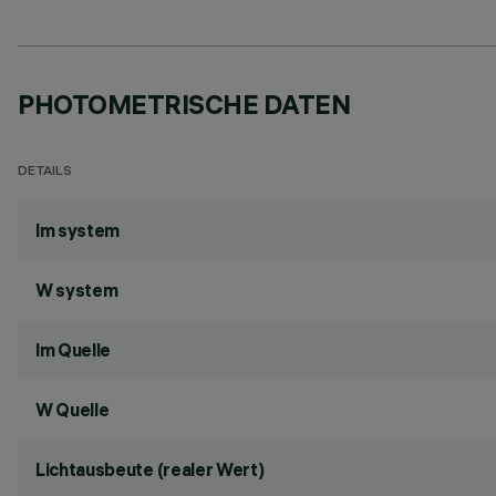
PHOTOMETRISCHE DATEN
DETAILS
lm system
W system
lm Quelle
W Quelle
Lichtausbeute (realer Wert)