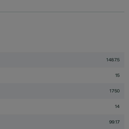
1487.5
15
1750
14
99.17