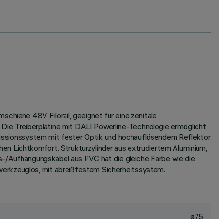
schiene 48V Filorail, geeignet für eine zenitale
Die Treiberplatine mit DALI Powerline-Technologie ermöglicht
temissionssystem mit fester Optik und hochauflösendem Reflektor
en Lichtkomfort. Strukturzylinder aus extrudiertem Aluminium,
ngs-/Aufhängungskabel aus PVC hat die gleiche Farbe wie die
werkzeuglos, mit abreißfestem Sicherheitssystem.
ø75