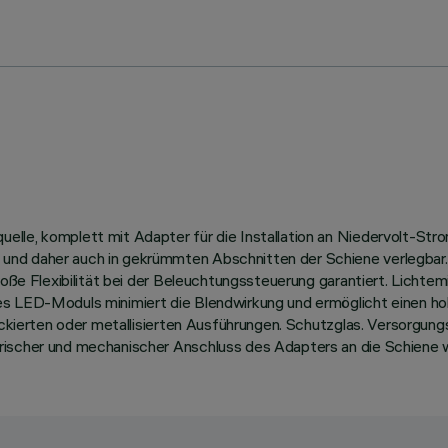
le, komplett mit Adapter für die Installation an Niedervolt-Strom
nd daher auch in gekrümmten Abschnitten der Schiene verlegbar. 
 große Flexibilität bei der Beleuchtungssteuerung garantiert. Lich
es LED-Moduls minimiert die Blendwirkung und ermöglicht einen hoh
lackierten oder metallisierten Ausführungen. Schutzglas. Versorgu
rischer und mechanischer Anschluss des Adapters an die Schiene 