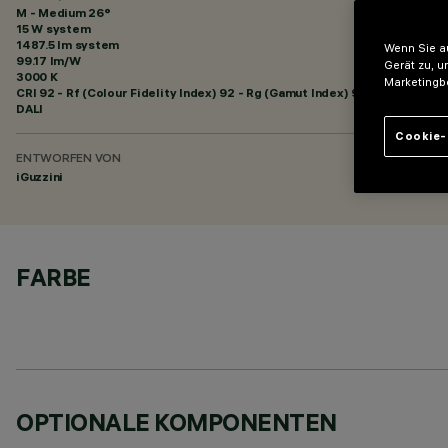
M - Medium 26°
15 W system
1487.5 lm system
Wenn Sie au
99.17 lm/W
Gerät zu, u
3000 K
Marketingb
CRI
92
- Rf (Colour Fidelity Index) 92 - Rg (Gamut Index) 99
DALI
Cookie-
ENTWORFEN VON
iGuzzini
FARBE
OPTIONALE KOMPONENTEN