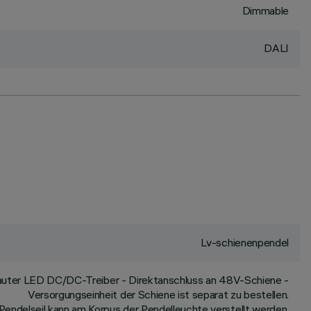
Dimmable
DALI
Lv-schienenpendel
auter LED DC/DC-Treiber - Direktanschluss an 48V-Schiene -
Versorgungseinheit der Schiene ist separat zu bestellen.
Pendelseil kann am Korpus der Pendelleuchte verstellt werden.