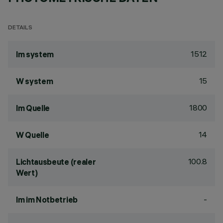
DETAILS
1512
lm system
15
W system
1800
lm Quelle
14
W Quelle
100.8
Lichtausbeute (realer
Wert)
-
lm im Notbetrieb