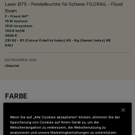
Laser Ø75 - Pendelleuchte für Schiene FILORAIL - Flood
Beam
F - Flood 44°
15 W system
1512 lm system
100.8 lm/W
3500 K
CRI
92
- Rf (Colour Fidelity Index) 90 - Rg (Gamut Index) 98
DALI
ENTWORFEN VON
iGuzzini
FARBE
Wenn Sie auf „Alle Cookies akzeptieren“ klicken, stimmen Sie der
Speicherung von Cookies auf Ihrem Gerät zu, um die
Websitenavigation zu verbessern, die Websitenutzung zu
analysieren und unsere Marketingbemühungen zu unterstützen.