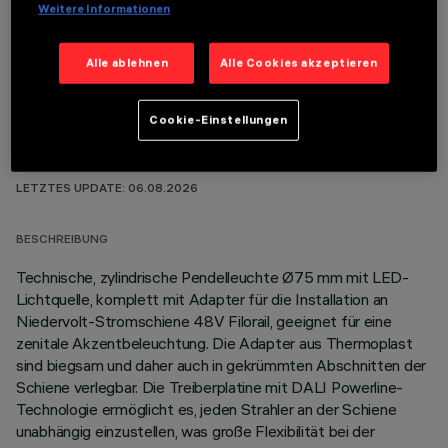
OPTIONALE KOMPONENTEN
Weitere Informationen
Alle ablehnen
Alle Cookies akzeptieren
Cookie-Einstellungen
TECHNISCHE DATEN
LETZTES UPDATE: 06.08.2026
BESCHREIBUNG
Technische, zylindrische Pendelleuchte Ø75 mm mit LED-
Lichtquelle, komplett mit Adapter für die Installation an
Niedervolt-Stromschiene 48V Filorail, geeignet für eine
zenitale Akzentbeleuchtung. Die Adapter aus Thermoplast
sind biegsam und daher auch in gekrümmten Abschnitten der
Schiene verlegbar. Die Treiberplatine mit DALI Powerline-
Technologie ermöglicht es, jeden Strahler an der Schiene
unabhängig einzustellen, was große Flexibilität bei der